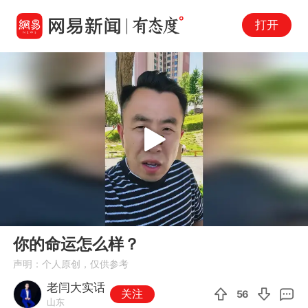
打开
Play
00:00
00:30
En
你的命运怎么样？
fu
声明：个人原创，仅供参考
老闫大实话
关注
56
山东