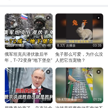
3668 次播放
05:48
8.3万 次播放
03:35
俄军坦克兵潜伏敌后半
兔子那么可爱，为什么没
年，T-72变身“地下堡垒”
人把它当宠物？
03:06
19.8万 次播放
01:29