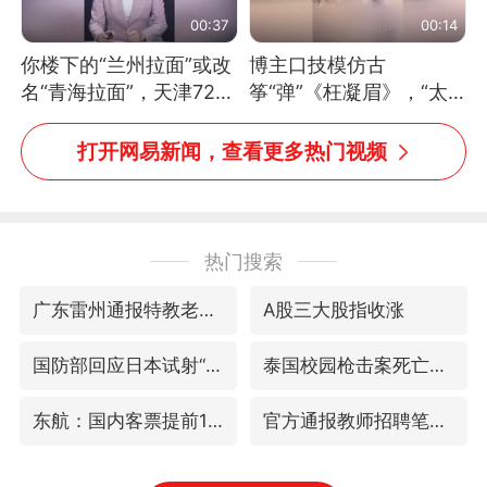
00:37
00:14
你楼下的“兰州拉面”或改
博主口技模仿古
名“青海拉面”，天津72家
筝“弹”《枉凝眉》，“太
面馆已集体更换招牌
像了～你是吃古筝长大的
吗？”“或将成为首位考级
打开网易新闻，查看更多热门视频
不带古筝的选手。”（来
源：新华每日电讯）
热门搜索
广东雷州通报特教老师招聘违规事件
A股三大股指收涨
国防部回应日本试射“战斧”导弹
泰国校园枪击案死亡人数升至7人
东航：国内客票提前14天免费退改
官方通报教师招聘笔试前13名被淘汰