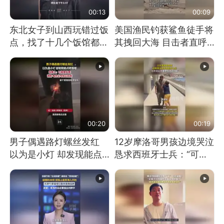
00:13
00:09
东北女子到山西玩错过饭
美国渔民钓获鲨鱼徒手将
点，找了十几个饭馆都没
其拽回大海 目击者直呼
开门：午休到几点
震惊 （视频来源：参考
消息）
00:20
00:19
男子偶遇路灯螺丝发红
12岁摩洛哥男孩边境哭泣
以为是小灯 却发现能点
恳求西班牙士兵：“可不
燃香烟 当事人：已报警
可以不要把我遣返回国”
处理