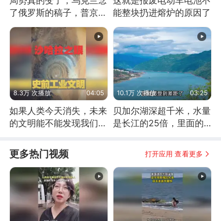
局势真的变了，乌克兰念
这就是报废电动车电池不
了俄罗斯的稿子，普京说
能整块扔进熔炉的原因了
战胜自己就是胜利
8.3万 次播放
04:05
10.1万 次播放
03:25
如果人类今天消失，未来
贝加尔湖深超千米，水量
的文明能不能发现我们存
是长江的25倍，里面的
在过？
鱼究竟有多大？
更多热门视频
打开应用 查看更多