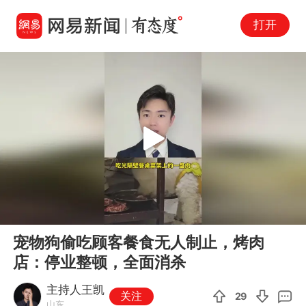
打开
Play
00:00
00:37
En
宠物狗偷吃顾客餐食无人制止，烤肉
fu
店：停业整顿，全面消杀
主持人王凯
关注
29
山东