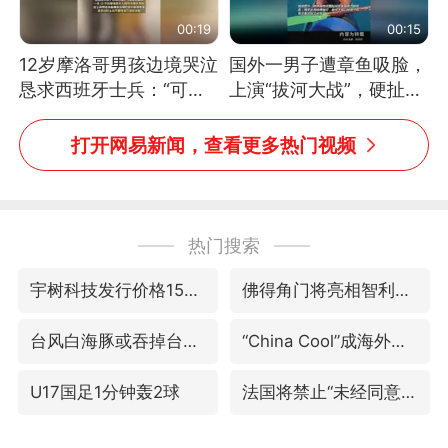
00:19
00:15
12岁摩洛哥男孩边境哭泣
国外一男子遭章鱼吸脸，
恳求西班牙士兵：“可不
上演“拔河大战”，硬扯加
可以不要把我遣返回国”
铁棒敲打方才挣脱
打开网易新闻，查看更多热门视频
热门搜索
宇树科技发行价格150.80元/股
佛得角门将亮相智利俱乐部主场
台风白海豚或吞掉台风鲸鱼
“China Cool”成海外热词
U17国足1分钟轰2球
法国将禁止“未经同意的电话营销”