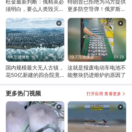
杜金最新判断：俄精英必
特朗普已拒绝为乌方提供
须明白，要么人类毁灭，
更多防空导弹！俄罗斯抓
要么俄毁灭
住窗口期猛炸基辅
1.8万 次播放
16:34
19.7万 次播放
01:29
国内规模最大无人古镇，
这就是报废电动车电池不
花50亿新建的四合院竟
能整块扔进熔炉的原因了
没人住，发生了啥
更多热门视频
打开应用 查看更多