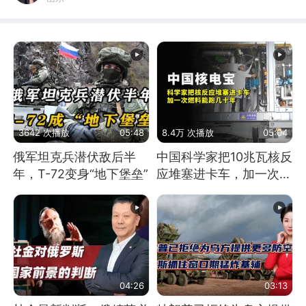
3642 次播放
05:48
8.4万 次播放
05:04
俄军坦克兵潜伏敌后半
中国科学家把10兆瓦核反
年，T-72变身“地下堡垒”
应堆塞进卡车，加一次燃
料能跑几十年
04:26
03:13