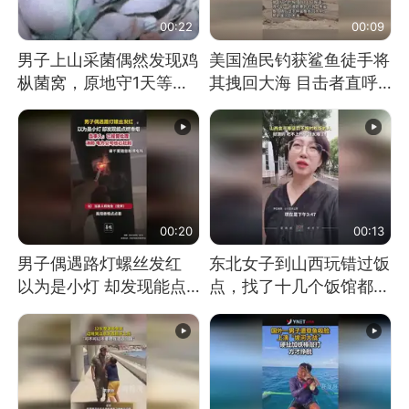
00:22
00:09
男子上山采菌偶然发现鸡
美国渔民钓获鲨鱼徒手将
枞菌窝，原地守1天等它
其拽回大海 目击者直呼
长大：挖了140多朵
震惊 （视频来源：参考
消息）
00:20
00:13
男子偶遇路灯螺丝发红
东北女子到山西玩错过饭
以为是小灯 却发现能点
点，找了十几个饭馆都没
燃香烟 当事人：已报警
开门：午休到几点
处理