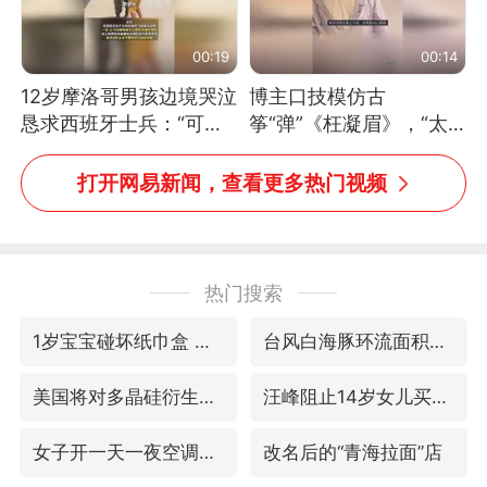
00:19
00:14
12岁摩洛哥男孩边境哭泣
博主口技模仿古
恳求西班牙士兵：“可不
筝“弹”《枉凝眉》，“太
可以不要把我遣返回国”
像了～你是吃古筝长大的
吗？”“或将成为首位考级
打开网易新闻，查看更多热门视频
不带古筝的选手。”（来
源：新华每日电讯）
热门搜索
1岁宝宝碰坏纸巾盒 宝妈被索赔924元
台风白海豚环流面积近似13个浙江
美国将对多晶硅衍生品加征15%关税
汪峰阻止14岁女儿买大牌
女子开一天一夜空调后二氧化碳中毒
改名后的“青海拉面”店