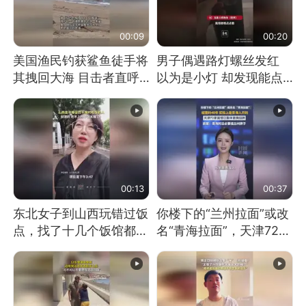
00:09
00:20
美国渔民钓获鲨鱼徒手将
男子偶遇路灯螺丝发红
其拽回大海 目击者直呼
以为是小灯 却发现能点
震惊 （视频来源：参考
燃香烟 当事人：已报警
消息）
处理
00:13
00:37
东北女子到山西玩错过饭
你楼下的“兰州拉面”或改
点，找了十几个饭馆都没
名“青海拉面”，天津72家
开门：午休到几点
面馆已集体更换招牌