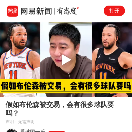
打开
Play
00:00
00:41
En
假如布伦森被交易，会有很多球队要
fu
吗？
声明：无需声明
看球图一乐