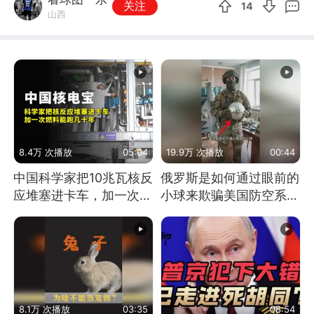
关注
14
山西
8.4万 次播放
05:04
19.9万 次播放
00:44
中国科学家把10兆瓦核反
俄罗斯是如何通过眼前的
应堆塞进卡车，加一次燃
小球来欺骗美国防空系统
料能跑几十年
的
8.1万 次播放
03:35
08:54