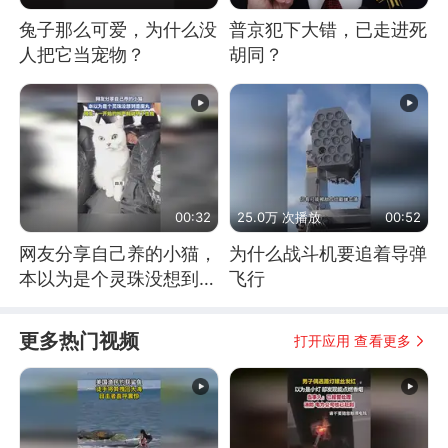
兔子那么可爱，为什么没
普京犯下大错，已走进死
人把它当宠物？
胡同？
00:32
25.0万 次播放
00:52
网友分享自己养的小猫，
为什么战斗机要追着导弹
本以为是个灵珠没想到是
飞行
魔丸
更多热门视频
打开应用 查看更多