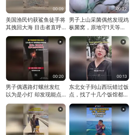
00:09
00:22
美国渔民钓获鲨鱼徒手将
男子上山采菌偶然发现鸡
其拽回大海 目击者直呼
枞菌窝，原地守1天等它
震惊 （视频来源：参考
长大：挖了140多朵
消息）
00:20
00:13
男子偶遇路灯螺丝发红
东北女子到山西玩错过饭
以为是小灯 却发现能点
点，找了十几个饭馆都没
燃香烟 当事人：已报警
开门：午休到几点
处理