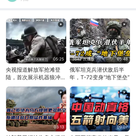
05:25
3642 次播放
05:48
央视报道解放军抢滩登
俄军坦克兵潜伏敌后半
陆，首次展示机器狼冲
年，T-72变身“地下堡垒”
滩！传统登陆彻底终结
03:13
09:07