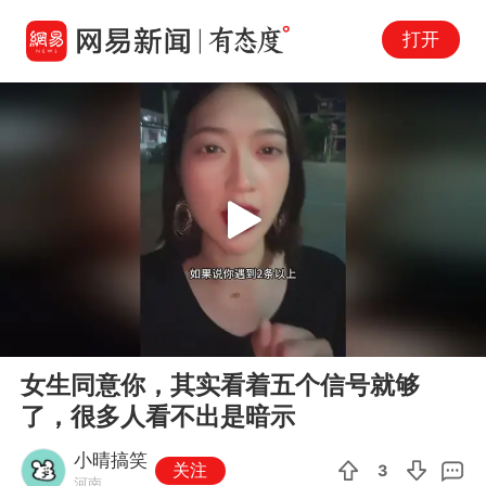
打开
Play
00:00
02:54
En
女生同意你，其实看着五个信号就够
fu
了，很多人看不出是暗示
小晴搞笑
关注
3
河南