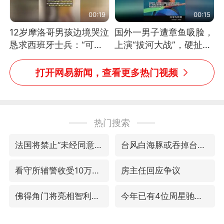
00:19
00:15
12岁摩洛哥男孩边境哭泣
国外一男子遭章鱼吸脸，
恳求西班牙士兵：“可不
上演“拔河大战”，硬扯加
可以不要把我遣返回国”
铁棒敲打方才挣脱
打开网易新闻，查看更多热门视频
热门搜索
法国将禁止“未经同意的电话营销”
台风白海豚或吞掉台风鲸鱼
看守所辅警收受10万获刑1年
房主任回应争议
佛得角门将亮相智利俱乐部主场
今年已有4位周星驰电影配角去世