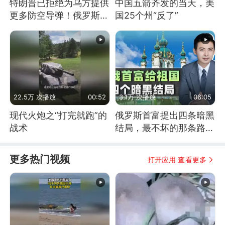
特朗普已拒绝为乌方提供
中国五箭齐发的当天，美
更多防空导弹！俄罗斯抓
国25个州“反了”
住窗口期猛炸基辅
22.5万 次播放
00:52
3.1万 次播放
06:05
现代火炮之“打完就跑”的
俄罗斯首富提出四条暗黑
战术
结局，最不坏的那条路是
通向东方
更多热门视频
打开应用 查看更多