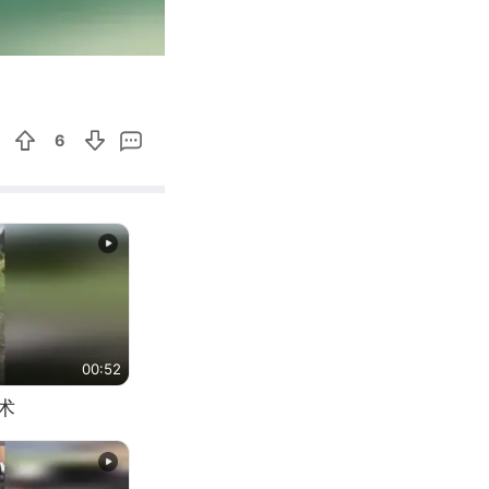
02:53
Enter
fullscreen
6
00:52
术