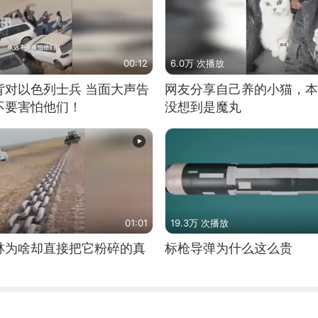
00:12
6.0万 次播放
背对以色列士兵 当面大声告
网友分享自己养的小猫，本
不要害怕他们！
没想到是魔丸
01:01
19.3万 次播放
林为啥却直接把它粉碎的真
标枪导弹为什么这么贵