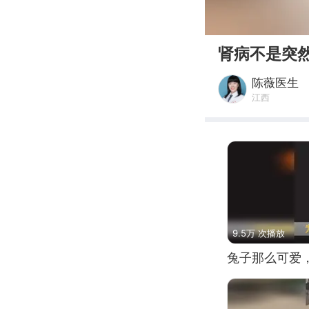
00:00
肾病不是突
陈薇医生
江西
9.5万 次播放
兔子那么可爱