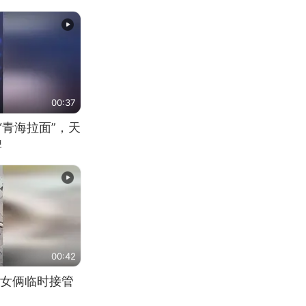
00:37
“青海拉面”，天
牌
00:42
女俩临时接管