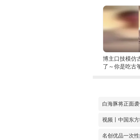
博主口技模仿古
了～你是吃古筝
位考级不带古
日电讯）
白海豚将正面袭
名创优品一次性