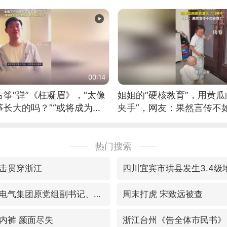
00:14
筝“弹”《枉凝眉》，“太像
姐姐的“硬核教育”，用黄瓜
长大的吗？”“或将成为首
夹手”，网友：果然言传不
筝的选手。”（来源：新华每
热门搜索
击贯穿浙江
四川宜宾市珙县发生3.4级
视频丨中国东方电气集团原党组副书记、董事宋致远被查
周末打虎 宋致远被查
内裤 颜面尽失
浙江台州《告全体市民书》