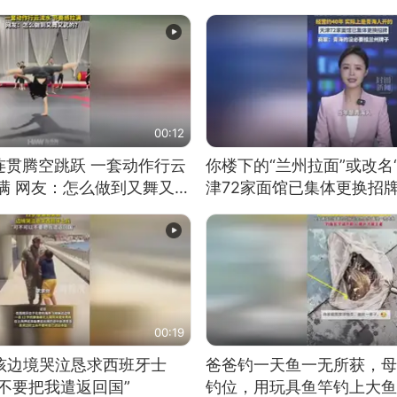
00:12
连贯腾空跳跃 一套动作行云
你楼下的“兰州拉面”或改名
满 网友：怎么做到又舞又武
津72家面馆已集体更换招
00:19
男孩边境哭泣恳求西班牙士
爸爸钓一天鱼一无所获，母
不要把我遣返回国”
钓位，用玩具鱼竿钓上大鱼