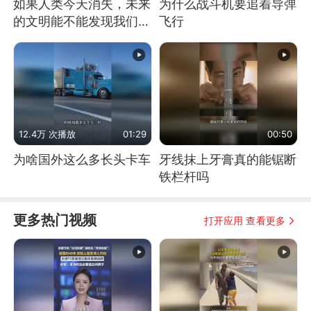
如果人类今天消失，未来
为什么战斗机要追着导弹
的文明能不能发现我们存
飞行
在过？
12.4万 次播放
01:29
00:50
为啥国外这么多长头卡车
牙线抹上牙膏真的能锯断
铁栏杆吗
更多热门视频
打开应用 查看更多