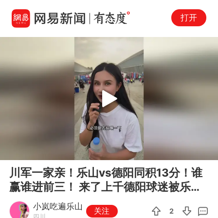
打开
Play
00:00
02:02
En
川军一家亲！乐山vs德阳同积13分！谁
fu
赢谁进前三！ 来了上千德阳球迷被乐山
朋友幸福投喂！
小岚吃遍乐山
关注
2
四川