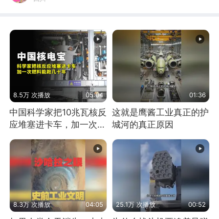
8.5万 次播放
05:04
01:36
中国科学家把10兆瓦核反
这就是鹰酱工业真正的护
应堆塞进卡车，加一次燃
城河的真正原因
料能跑几十年
8.3万 次播放
04:05
25.1万 次播放
00:52