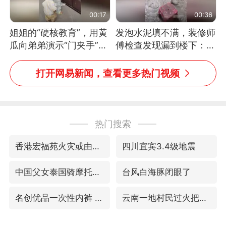
00:17
00:36
姐姐的“硬核教育”，用黄
发泡水泥填不满，装修师
瓜向弟弟演示“门夹手”，
傅检查发现漏到楼下：出
网友：果然言传不如身
风口未延伸到外墙
教！
打开网易新闻，查看更多热门视频
热门搜索
香港宏福苑火灾或由烟头引起
四川宜宾3.4级地震
中国父女泰国骑摩托车坠崖1死1伤
台风白海豚闭眼了
名创优品一次性内裤 颜面尽失
云南一地村民过火把节意外灼伤16人