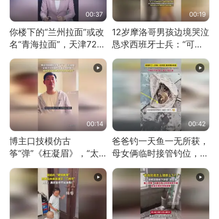
00:37
00:19
你楼下的“兰州拉面”或改
12岁摩洛哥男孩边境哭泣
名“青海拉面”，天津72家
恳求西班牙士兵：“可不
面馆已集体更换招牌
可以不要把我遣返回国”
00:14
00:42
博主口技模仿古
爸爸钓一天鱼一无所获，
筝“弹”《枉凝眉》，“太
母女俩临时接管钓位，用
像了～你是吃古筝长大的
玩具鱼竿钓上大鱼
吗？”“或将成为首位考级
不带古筝的选手。”（来
源：新华每日电讯）