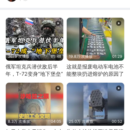
3675 次播放
05:48
19.8万 次播放
01:29
俄军坦克兵潜伏敌后半
这就是报废电动车电池不
年，T-72变身“地下堡垒”
能整块扔进熔炉的原因了
8.3万 次播放
04:05
25.0万 次播放
00:52