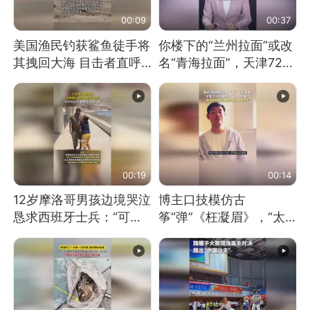
00:09
00:37
美国渔民钓获鲨鱼徒手将
你楼下的“兰州拉面”或改
其拽回大海 目击者直呼
名“青海拉面”，天津72家
震惊 （视频来源：参考
面馆已集体更换招牌
消息）
00:19
00:14
12岁摩洛哥男孩边境哭泣
博主口技模仿古
恳求西班牙士兵：“可不
筝“弹”《枉凝眉》，“太
可以不要把我遣返回国”
像了～你是吃古筝长大的
吗？”“或将成为首位考级
不带古筝的选手。”（来
源：新华每日电讯）