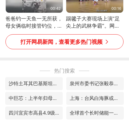
00:42
00:16
爸爸钓一天鱼一无所获，
踢毽子大赛现场上演“足
母女俩临时接管钓位，用
尖上的武林争霸”。网
玩具鱼竿钓上大鱼
友：这哪是踢毽子，分明
是武侠片现场！#睡个好
打开网易新闻，查看更多热门视频
觉
热门搜索
沙特土耳其巴基斯坦签署共同防务协议
泉州市委书记张毅恭被查
中巨芯：上半年归母净利润1405.77万元
上海：台风白海豚或将带来龙卷风
四川宜宾市高县4.9级地震致1人死亡
全球首个长时储能一体化产业园量产