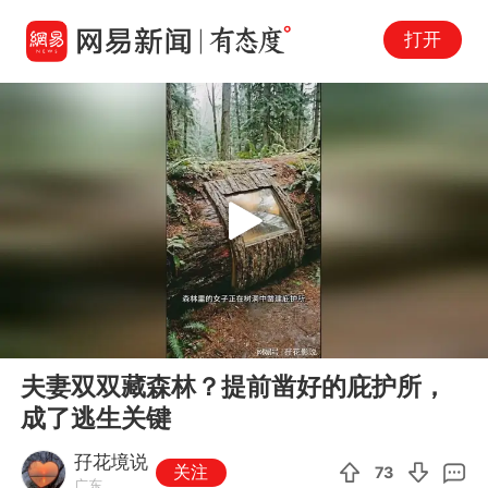
打开
Play
00:00
00:52
En
夫妻双双藏森林？提前凿好的庇护所，
fu
成了逃生关键
孖花境说
关注
73
广东