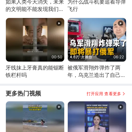
如果人类今天消失，未来
为什么战斗机要追着导弹
的文明能不能发现我们存
飞行
在过？
00:50
4.8万 次播放
06:22
牙线抹上牙膏真的能锯断
被俄军滑翔炸弹炸了两
铁栏杆吗
年，乌克兰造出了自己
的“空中长臂”
更多热门视频
打开应用 查看更多