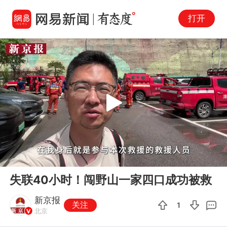
打开
Play
00:00
01:34
En
失联40小时！闯野山一家四口成功被救
fu
新京报
关注
1
北京