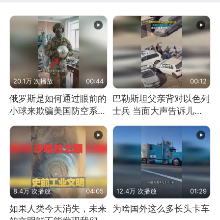
20.1万 次播放
00:44
00:12
俄罗斯是如何通过眼前的
巴勒斯坦父亲背对以色列
小球来欺骗美国防空系统
士兵 当面大声告诉儿
的
子：永远不要害怕他们！
8.4万 次播放
04:05
12.4万 次播放
01:29
如果人类今天消失，未来
为啥国外这么多长头卡车