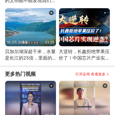
的文明能不能发现我们存
在过？
10.3万 次播放
03:25
04:09
贝加尔湖深超千米，水量
大逆转，长鑫拒绝苹果压
是长江的25倍，里面的
价了！中国芯片产业实现
鱼究竟有多大？
怎样的逆袭？
更多热门视频
打开应用 查看更多
00:37
00:14