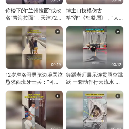
你楼下的“兰州拉面”或改
博主口技模仿古
名“青海拉面”，天津72家
筝“弹”《枉凝眉》，“太
面馆已集体更换招牌
像了～你是吃古筝长大的
吗？”“或将成为首位考级
不带古筝的选手。”（来
源：新华每日电讯）
00:19
00:12
12岁摩洛哥男孩边境哭泣
舞蹈老师展示连贯腾空跳
恳求西班牙士兵：“可不
跃 一套动作行云流水 节
可以不要把我遣返回国”
奏感拉满 网友：怎么做
到又舞又武的？
00:17
00:42