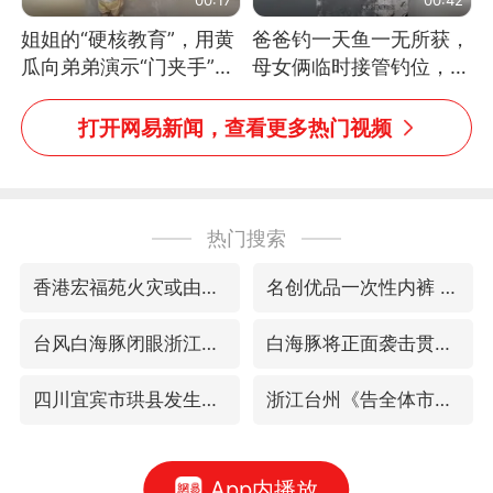
姐姐的“硬核教育”，用黄
爸爸钓一天鱼一无所获，
瓜向弟弟演示“门夹手”，
母女俩临时接管钓位，用
网友：果然言传不如身
玩具鱼竿钓上大鱼
教！
打开网易新闻，查看更多热门视频
热门搜索
香港宏福苑火灾或由烟头引起
名创优品一次性内裤 颜面尽失
台风白海豚闭眼浙江上海处于危险半圆
白海豚将正面袭击贯穿浙江
四川宜宾市珙县发生3.4级地震
浙江台州《告全体市民书》
App内播放