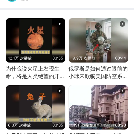
12.1万 次播放
03:55
19.9万 次播放
00:44
为什么说火星上发现生
俄罗斯是如何通过眼前的
命，将是人类绝望的开
小球来欺骗美国防空系统
始？
的
8.3万 次播放
03:35
9191 次播放
03:23