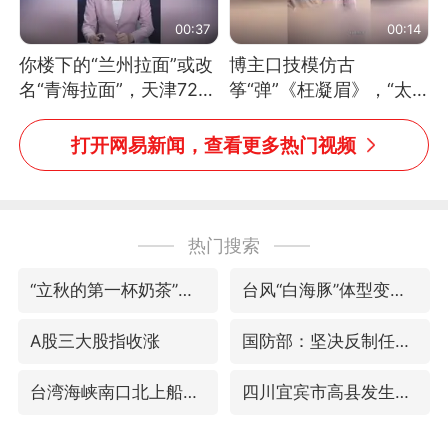
00:37
00:14
你楼下的“兰州拉面”或改
博主口技模仿古
名“青海拉面”，天津72家
筝“弹”《枉凝眉》，“太
面馆已集体更换招牌
像了～你是吃古筝长大的
吗？”“或将成为首位考级
打开网易新闻，查看更多热门视频
不带古筝的选手。”（来
源：新华每日电讯）
热门搜索
“立秋的第一杯奶茶”又爆单了
台风“白海豚”体型变大！环流面积接近13个浙江那么大
A股三大股指收涨
国防部：坚决反制任何闹海挑衅图谋
台湾海峡南口北上船舶实施交通管制
四川宜宾市高县发生4.9级地震