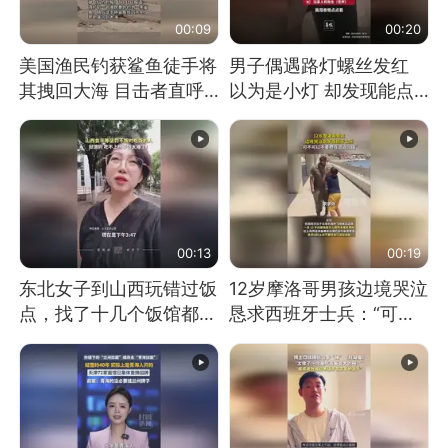
00:09
00:20
美国渔民钓获鲨鱼徒手将
男子偶遇路灯螺丝发红
其拽回大海 目击者直呼
以为是小灯 却发现能点
震惊 （视频来源：参考
燃香烟 当事人：已报警
消息）
处理
00:13
00:19
东北女子到山西玩错过饭
12岁摩洛哥男孩边境哭泣
点，找了十几个饭馆都没
恳求西班牙士兵：“可不
开门：午休到几点
可以不要把我遣返回国”