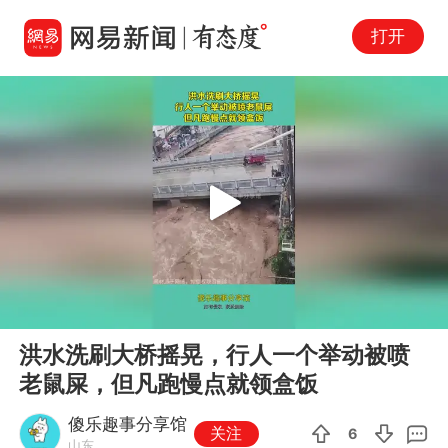
打开
Play
00:00
00:10
En
洪水洗刷大桥摇晃，行人一个举动被喷
fu
老鼠屎，但凡跑慢点就领盒饭
傻乐趣事分享馆
关注
6
山东