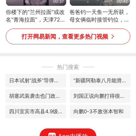
00:37
00:42
你楼下的“兰州拉面”或改
爸爸钓一天鱼一无所获，
名“青海拉面”，天津72家
母女俩临时接管钓位，用
面馆已集体更换招牌
玩具鱼竿钓上大鱼
打开网易新闻，查看更多热门视频
热门搜索
日本试射“战斧”导弹，国防部回应
“新疆阿勒泰八月能滑雪”不实
胡塞武装袭击也门政府军军营
刘国正说向鹏打得很窝囊
四川宜宾市高县4.9级地震致1人死亡
向鹏0-3不敌张本智和