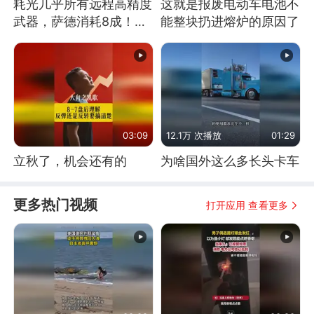
耗光几乎所有远程高精度
这就是报废电动车电池不
武器，萨德消耗8成！美
能整块扔进熔炉的原因了
国还敢嘲笑俄军吗
03:09
12.1万 次播放
01:29
立秋了，机会还有的
为啥国外这么多长头卡车
更多热门视频
打开应用 查看更多