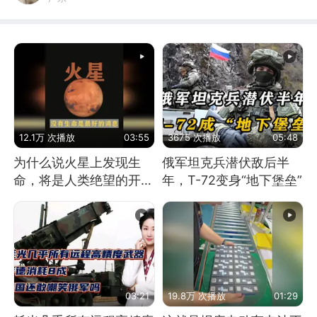
12.1万 次播放
03:55
3675 次播放
05:48
为什么说火星上发现生
俄军坦克兵潜伏敌后半
命，将是人类绝望的开
年，T-72变身“地下堡垒”
始？
03:21
19.8万 次播放
01:29