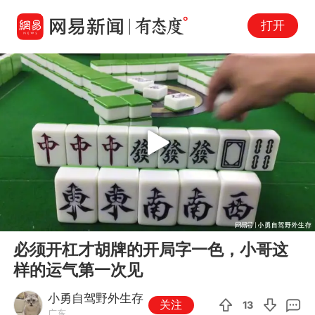
打开
Play
00:00
02:28
En
必须开杠才胡牌的开局字一色，小哥这
fu
样的运气第一次见
小勇自驾野外生存
关注
13
广东