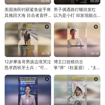
00:09
00:20
美国渔民钓获鲨鱼徒手将
男子偶遇路灯螺丝发红
其拽回大海 目击者直呼
以为是小灯 却发现能点
震惊 （视频来源：参考
燃香烟 当事人：已报警
消息）
处理
00:19
00:14
12岁摩洛哥男孩边境哭泣
博主口技模仿古
恳求西班牙士兵：“可不
筝“弹”《枉凝眉》，“太
可以不要把我遣返回国”
像了～你是吃古筝长大的
吗？”“或将成为首位考级
不带古筝的选手。”（来
源：新华每日电讯）