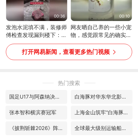
00:36
00:10
发泡水泥填不满，装修师
网友晒自己养的一些小宠
傅检查发现漏到楼下：出
物，感觉跟常见的确实有
风口未延伸到外墙
些不一样
打开网易新闻，查看更多热门视频
热门搜索
国足U17与阿森纳决赛取消 并列冠军
白海豚对华东华北影响会大于巴威
张本智和横滨赛冠军
上海金山筑牢“白海豚”防汛屏障
《披荆斩棘2026》阵容官宣
全球最大级别运输船通过长江大桥