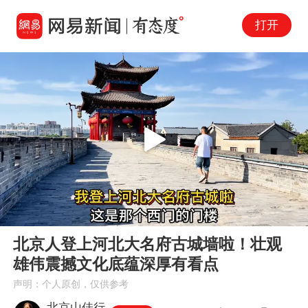
打开
Play
00:00
03:37
En
北京人登上河北大名府古城墙啦！壮观
fu
雄伟震撼文化底蕴深厚有看点
声明：个人原创，仅供参考
北京山佳行