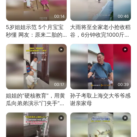
00:14
00:46
5岁姐姐示范 5个月宝宝
大雨将至全家老小抢收稻
秒懂 网友：原来二胎的
谷，6分钟收完1000斤，
快乐长这样
没有一个人掉链子
00:17
00:39
姐姐的“硬核教育”，用黄
孙子考取上海交大爷爷感
瓜向弟弟演示“门夹手”，
谢亲家母
网友：果然言传不如身
教！