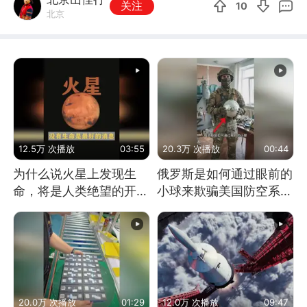
关注
10
北京
12.5万 次播放
03:55
20.3万 次播放
00:44
为什么说火星上发现生
俄罗斯是如何通过眼前的
命，将是人类绝望的开
小球来欺骗美国防空系统
始？
的
20.0万 次播放
01:29
12.0万 次播放
09:47