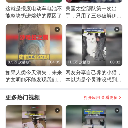
这就是报废电动车电池不
美国太空部队第一次出
能整块扔进熔炉的原因了
手，只用了三步破解伊朗
防空
8.5万 次播放
04:05
11.3万 次播放
00:32
如果人类今天消失，未来
网友分享自己养的小猫，
的文明能不能发现我们存
本以为是个灵珠没想到是
在过？
魔丸
更多热门视频
打开应用 查看更多