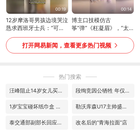
00:19
00:14
12岁摩洛哥男孩边境哭泣
博主口技模仿古
恳求西班牙士兵：“可不
筝“弹”《枉凝眉》，“太
可以不要把我遣返回国”
像了～你是吃古筝长大的
吗？”“或将成为首位考级
打开网易新闻，查看更多热门视频
不带古筝的选手。”（来
源：新华每日电讯）
热门搜索
汪峰阻止14岁女儿买大牌
段绚竞因公牺牲 年仅44岁
1岁宝宝碰坏纸巾盒 宝妈被索赔924元
勒沃库森U17主帅盛赞赵松源
泰交通部副部长回应中国人遭歧视手势
改名后的“青海拉面”店