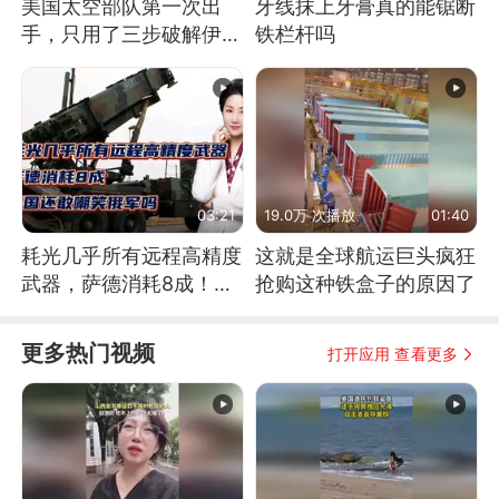
美国太空部队第一次出
牙线抹上牙膏真的能锯断
手，只用了三步破解伊朗
铁栏杆吗
防空
03:21
19.0万 次播放
01:40
耗光几乎所有远程高精度
这就是全球航运巨头疯狂
武器，萨德消耗8成！美
抢购这种铁盒子的原因了
国还敢嘲笑俄军吗
更多热门视频
打开应用 查看更多