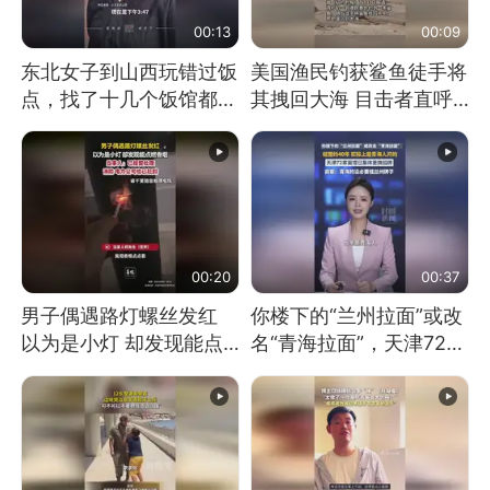
00:13
00:09
东北女子到山西玩错过饭
美国渔民钓获鲨鱼徒手将
点，找了十几个饭馆都没
其拽回大海 目击者直呼
开门：午休到几点
震惊 （视频来源：参考
消息）
00:20
00:37
男子偶遇路灯螺丝发红
你楼下的“兰州拉面”或改
以为是小灯 却发现能点
名“青海拉面”，天津72家
燃香烟 当事人：已报警
面馆已集体更换招牌
处理