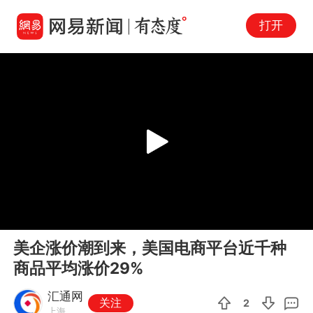
打开
Play
00:00
01:17
En
美企涨价潮到来，美国电商平台近千种
fu
商品平均涨价29%
汇通网
关注
2
上海