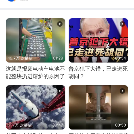
19.7万 次播放
01:29
08:54
这就是报废电动车电池不
普京犯下大错，已走进死
能整块扔进熔炉的原因了
胡同？
11.7万 次播放
09:47
00:50