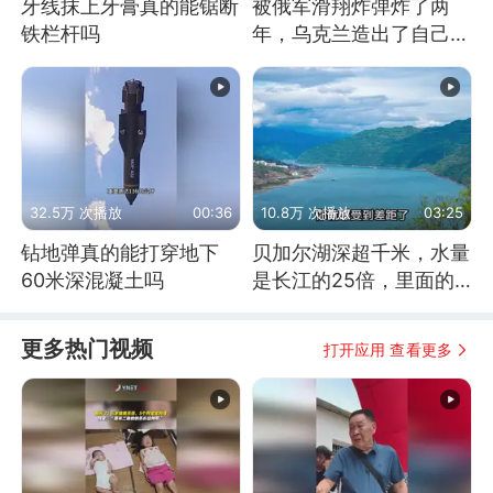
牙线抹上牙膏真的能锯断
被俄军滑翔炸弹炸了两
铁栏杆吗
年，乌克兰造出了自己
的“空中长臂”
32.5万 次播放
00:36
10.8万 次播放
03:25
钻地弹真的能打穿地下
贝加尔湖深超千米，水量
60米深混凝土吗
是长江的25倍，里面的
鱼究竟有多大？
更多热门视频
打开应用 查看更多