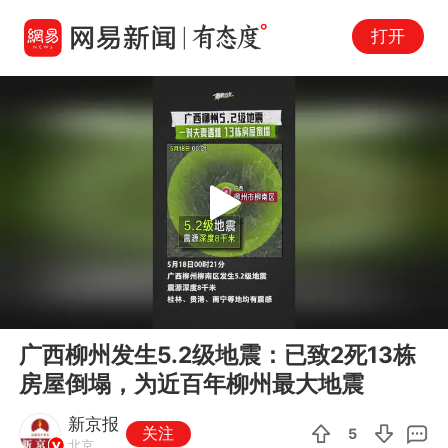
打开
Play
00:00
00:44
En
广西柳州发生5.2级地震：已致2死13栋
fu
房屋倒塌，为近百年柳州最大地震
新京报
关注
5
北京