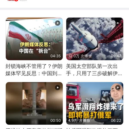
04:35
12.0万 次播放
09:47
封锁海峡不管用了？伊朗
美国太空部队第一次出
媒体罕见反思：中国到底
手，只用了三步破解伊朗
是不是在"拆台"
防空
00:50
4.9万 次播放
06:22