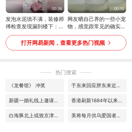
00:36
00:10
发泡水泥填不满，装修师
网友晒自己养的一些小宠
傅检查发现漏到楼下：出
物，感觉跟常见的确实有
风口未延伸到外墙
些不一样
打开网易新闻，查看更多热门视频
热门搜索
《龙餐馆》 冲奖
于东来回应胖东来近25年老店年底关闭
新疆一婚礼线上邀请引热议
香港刷新1884年以来最高气温纪录
白海豚北上或致京津冀暴雨
美将每月供乌爱国者拦截导弹