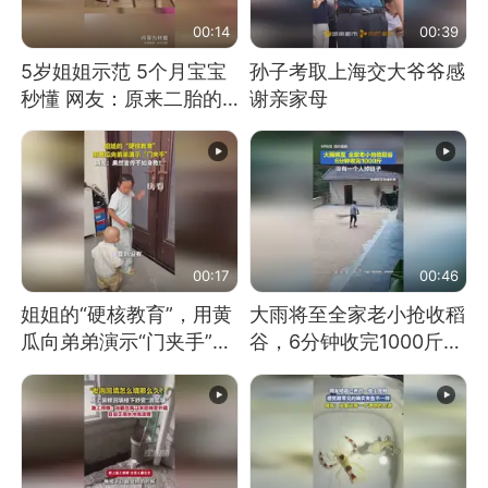
00:14
00:39
5岁姐姐示范 5个月宝宝
孙子考取上海交大爷爷感
秒懂 网友：原来二胎的
谢亲家母
快乐长这样
00:17
00:46
姐姐的“硬核教育”，用黄
大雨将至全家老小抢收稻
瓜向弟弟演示“门夹手”，
谷，6分钟收完1000斤，
网友：果然言传不如身
没有一个人掉链子
教！