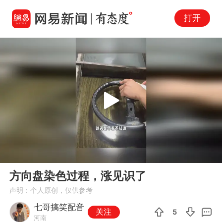
打开
Play
00:00
00:15
En
方向盘染色过程，涨见识了
fu
声明：个人原创，仅供参考
七哥搞笑配音
关注
5
河南