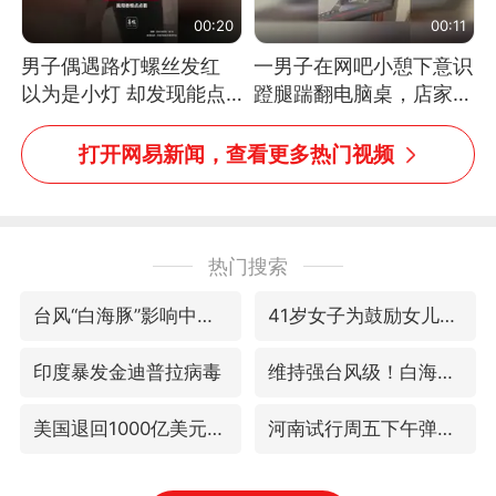
00:20
00:11
男子偶遇路灯螺丝发红
一男子在网吧小憩下意识
以为是小灯 却发现能点
蹬腿踹翻电脑桌，店家3
燃香烟 当事人：已报警
台显示器与机械臂损坏
处理
打开网易新闻，查看更多热门视频
热门搜索
台风“白海豚”影响中国已成定局
41岁女子为鼓励女儿考上985研究生
印度暴发金迪普拉病毒
维持强台风级！白海豚直奔华东沿海
美国退回1000亿美元关税
河南试行周五下午弹性离岗