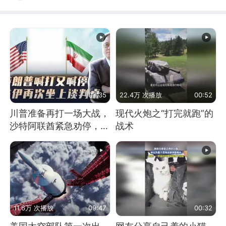
07:35
22.4万 次播放
00:52
川普准备再打一场大战，
现代火炮之“打完就跑”的
沙特阿联酋紧急劝停，美
战术
伊开启新一轮谈判
11.6万 次播放
09:47
00:32