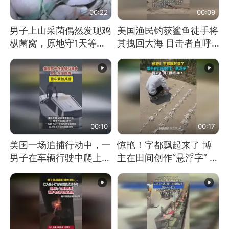
00:22
00:09
男子上山采菌偶然发现鸡
美国渔民钓获鲨鱼徒手将
枞菌窝，原地守1天等它
其拽回大海 目击者直呼
长大：挖了140多朵
震惊 （视频来源：参考
消息）
00:10
00:17
美国一场追捕行动中，一
惊艳！字都飘起来了 博
男子在车辆行驶中爬上车
主在田间创作“悬浮字” 网
顶跳舞。（新京报）
友：真·裸眼3D！