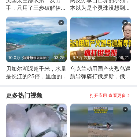
美国太空部队第一次出
网友分享自己养的小猫，
手，只用了三步破解伊朗
本以为是个灵珠没想到是
防空
魔丸
10.0万 次播放
03:25
6.7万 次播放
06:21
贝加尔湖深超千米，水量
乌克兰动用国产火烈鸟巡
是长江的25倍，里面的
航导弹痛打俄罗斯，俄军
鱼究竟有多大？
为什么没能拦截？
更多热门视频
打开应用 查看更多