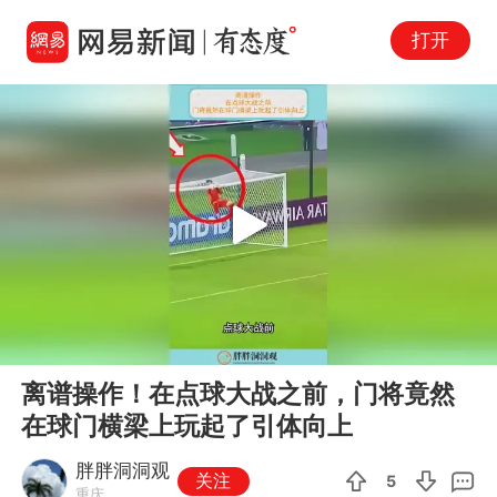
打开
Play
00:00
00:35
En
离谱操作！在点球大战之前，门将竟然
fu
在球门横梁上玩起了引体向上
胖胖洞洞观
关注
5
重庆