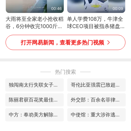
00:46
00:09
大雨将至全家老小抢收稻
单人学费108万，牛津全
谷，6分钟收完1000斤，
球CEO项目被指杀猪盘，
没有一个人掉链子
项目方称负责人曾任牛津
大学校长
打开网易新闻，查看更多热门视频
热门搜索
独闯南太行失联女子遗体已找到
哥伦比亚强震已致超20人死亡
陈丽君获百花奖最佳新人
外交部：百余名菲律宾公民被依法处理
中方：奉劝美方解除对古巴制裁封锁
中使馆：重大涉诈逃犯檀某落网