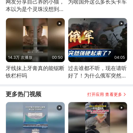
网友分享自己养的小猫，
为啥国外这么多长头卡车
本以为是个灵珠没想到是
魔丸
14.3万 次播放
00:50
04:05
牙线抹上牙膏真的能锯断
过去谁都不听，现在请听
铁栏杆吗
好了！为什么俄军突然强
硬起来了？
更多热门视频
打开应用 查看更多