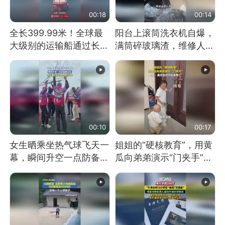
00:18
00:14
全长399.99米！全球最
阳台上滚筒洗衣机自爆，
大级别的运输船通过长江
满筒碎玻璃渣，维修人员
大桥这一幕，太震撼了！
称是人为原因，从未见过
洗衣机自爆
00:10
00:17
女生晒乘坐热气球飞天一
姐姐的“硬核教育”，用黄
幕，瞬间升空一点防备都
瓜向弟弟演示“门夹手”，
没有
网友：果然言传不如身
教！