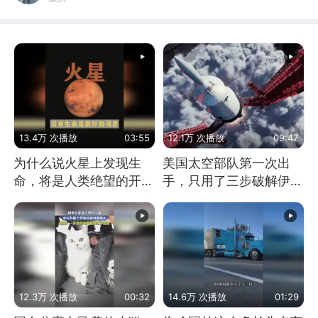
13.4万 次播放
03:55
12.1万 次播放
09:47
为什么说火星上发现生
美国太空部队第一次出
命，将是人类绝望的开
手，只用了三步破解伊朗
始？
防空
12.3万 次播放
00:32
14.6万 次播放
01:29