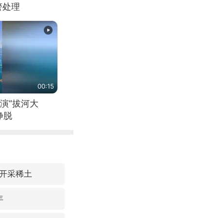
警处理
00:15
演“拔河大
挣脱
开采稀土
年