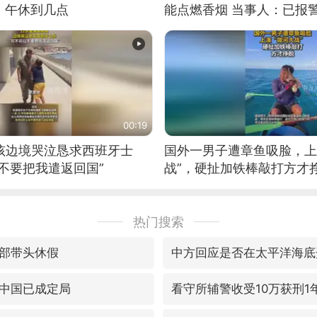
：午休到几点
能点燃香烟 当事人：已报
00:19
男孩边境哭泣恳求西班牙士
国外一男子遭章鱼吸脸，上
不要把我遣返回国”
战”，硬扯加铁棒敲打方才
热门搜索
部带头休假
中方回应是否在太平洋海底
中国已成定局
看守所辅警收受10万获刑1