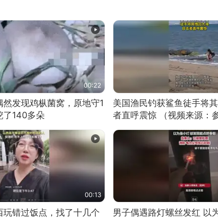
00:22
偶然发现鸡枞菌窝，原地守1
美国渔民钓获鲨鱼徒手将其
了140多朵
者直呼震惊 （视频来源：
00:13
西玩错过饭点，找了十几个
男子偶遇路灯螺丝发红 以