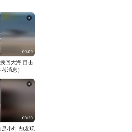
00:09
拽回大海 目击
参考消息）
00:20
为是小灯 却发现