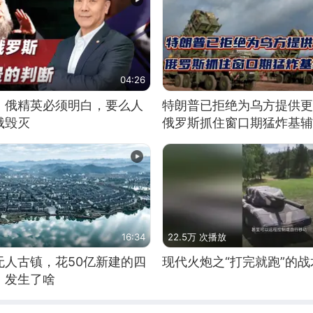
04:26
：俄精英必须明白，要么人
特朗普已拒绝为乌方提供更
俄毁灭
俄罗斯抓住窗口期猛炸基辅
16:34
22.5万 次播放
无人古镇，花50亿新建的四
现代火炮之“打完就跑”的战
，发生了啥