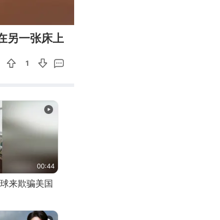
00:10
Enter
在另一张床上
fullscreen
1
00:44
球来欺骗美国