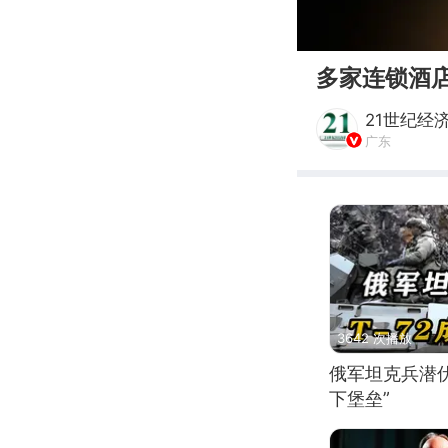
00:00
多家连锁酒
21世纪经
广东
3642 次播放
俄军坦克兵潜伏
下堡垒”