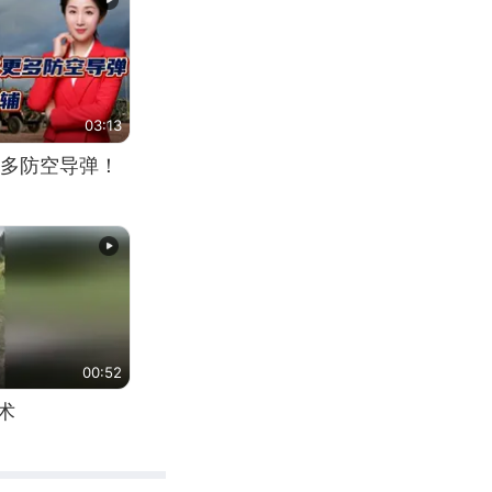
03:13
多防空导弹！
00:52
术