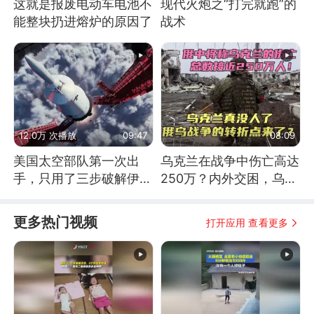
这就是报废电动车电池不
现代火炮之“打完就跑”的
能整块扔进熔炉的原因了
战术
12.0万 次播放
09:47
08:09
美国太空部队第一次出
乌克兰在战争中伤亡高达
手，只用了三步破解伊朗
250万？内外交困，乌克
防空
兰这下真没人了！
更多热门视频
打开应用 查看更多