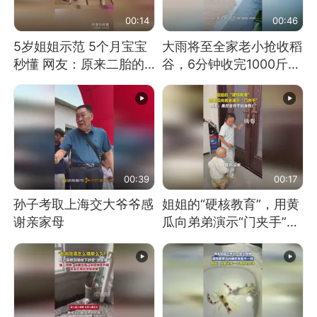
00:14
00:46
5岁姐姐示范 5个月宝宝
大雨将至全家老小抢收稻
秒懂 网友：原来二胎的
谷，6分钟收完1000斤，
快乐长这样
没有一个人掉链子
00:39
00:17
孙子考取上海交大爷爷感
姐姐的“硬核教育”，用黄
谢亲家母
瓜向弟弟演示“门夹手”，
网友：果然言传不如身
教！