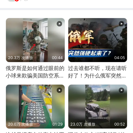
20.3万 次播放
00:44
04:05
俄罗斯是如何通过眼前的
过去谁都不听，现在请听
小球来欺骗美国防空系统
好了！为什么俄军突然强
的
硬起来了？
20.0万 次播放
01:29
23.0万 次播放
00:52