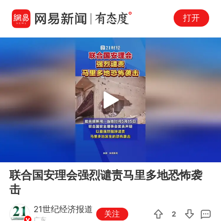
打开
Play
00:00
00:11
En
联合国安理会强烈谴责马里多地恐怖袭
fu
击
21世纪经济报道
关注
2
广东