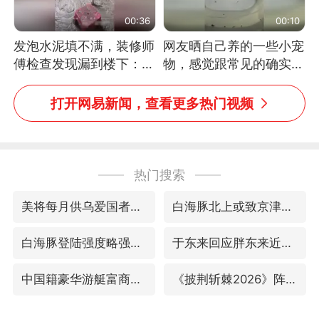
00:36
00:10
发泡水泥填不满，装修师
网友晒自己养的一些小宠
傅检查发现漏到楼下：出
物，感觉跟常见的确实有
风口未延伸到外墙
些不一样
打开网易新闻，查看更多热门视频
热门搜索
美将每月供乌爱国者拦截导弹
白海豚北上或致京津冀暴雨
白海豚登陆强度略强于巴威
于东来回应胖东来近25年老店年底关闭
中国籍豪华游艇富商之子在泰国被杀
《披荆斩棘2026》阵容官宣