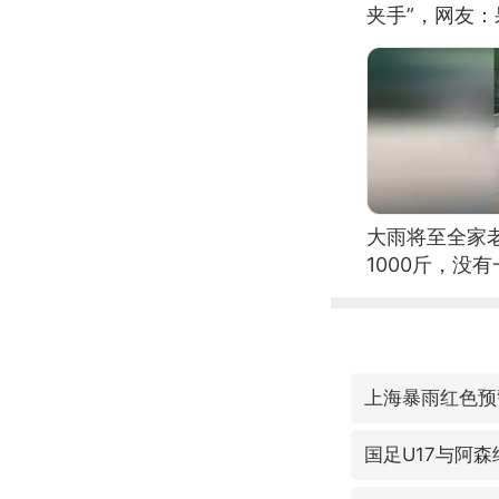
夹手”，网友
大雨将至全家
1000斤，没
上海暴雨红色预
国足U17与阿