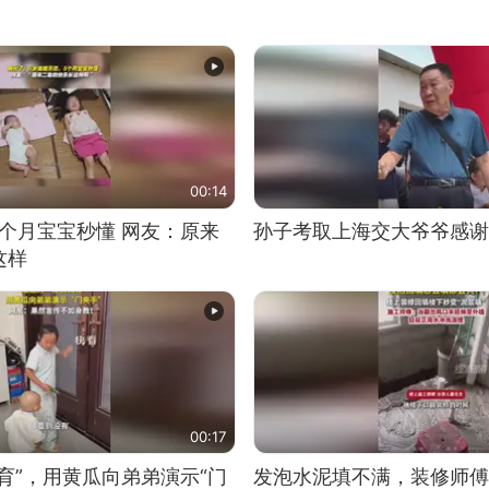
00:14
5个月宝宝秒懂 网友：原来
孙子考取上海交大爷爷感谢
这样
00:17
育”，用黄瓜向弟弟演示“门
发泡水泥填不满，装修师傅