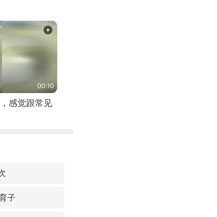
00:10
，感觉跟常见
次
育子