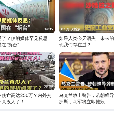
04:35
8.5万 次播放
用了？伊朗媒体罕见反思：
如果人类今天消失，未来的
在"拆台"
现我们存在过？
08:09
伤亡高达250万？内外交
乌克兰放出警告，若朝鲜导
下真没人了！
罗斯，乌军将立即摧毁