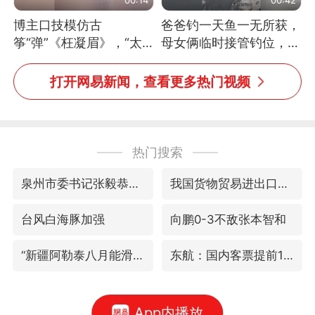
博主口技模仿古
爸爸钓一天鱼一无所获，
筝“弹”《枉凝眉》，“太
母女俩临时接管钓位，用
像了～你是吃古筝长大的
玩具鱼竿钓上大鱼
吗？”“或将成为首位考级
打开网易新闻，查看更多热门视频
不带古筝的选手。”（来
源：新华每日电讯）
热门搜索
泉州市委书记张毅恭被查
我国货物贸易进出口超30万亿元
台风白海豚加强
向鹏0-3不敌张本智和
“新疆阿勒泰八月能滑雪”不实
东航：国内客票提前14天免费退改
App内播放