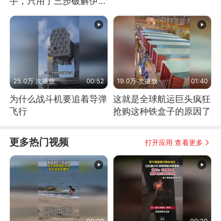
手，只用了三步破解伊朗
防空
25.0万 次播放
00:52
19.0万 次播放
01:40
为什么战斗机要追着导弹
这就是全球航运巨头疯狂
飞行
抢购这种铁盒子的原因了
更多热门视频
打开应用 查看更多
00:09
00:20