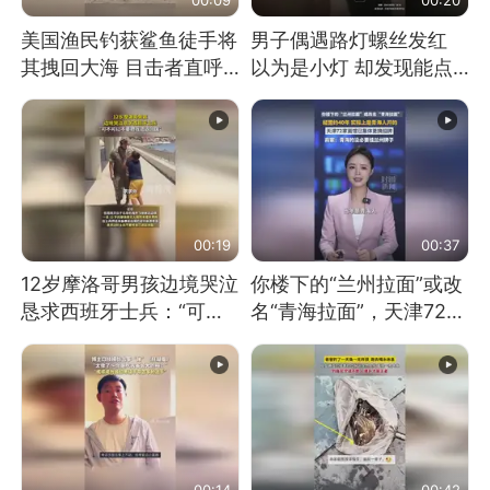
美国渔民钓获鲨鱼徒手将
男子偶遇路灯螺丝发红
其拽回大海 目击者直呼
以为是小灯 却发现能点
震惊 （视频来源：参考
燃香烟 当事人：已报警
消息）
处理
00:19
00:37
12岁摩洛哥男孩边境哭泣
你楼下的“兰州拉面”或改
恳求西班牙士兵：“可不
名“青海拉面”，天津72家
可以不要把我遣返回国”
面馆已集体更换招牌
00:14
00:42