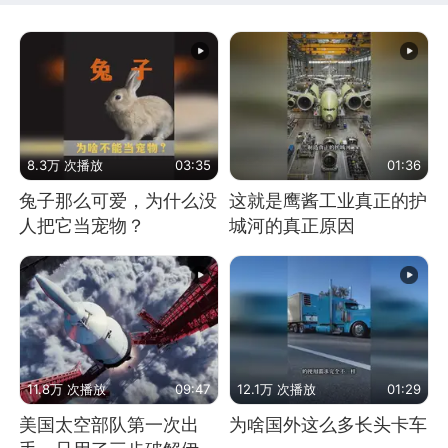
8.3万 次播放
03:35
01:36
兔子那么可爱，为什么没
这就是鹰酱工业真正的护
人把它当宠物？
城河的真正原因
11.8万 次播放
09:47
12.1万 次播放
01:29
美国太空部队第一次出
为啥国外这么多长头卡车