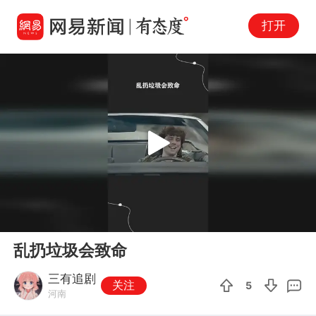
打开
Play
00:00
00:19
En
乱扔垃圾会致命
fu
三有追剧
关注
5
河南