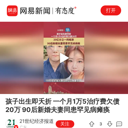
打开
Play
00:00
00:36
En
孩子出生即夭折 一个月1万5治疗费欠债
fu
20万 90后新婚夫妻同患罕见病瘫痪
21世纪经济报道
关注
3
广东