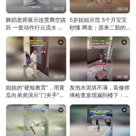
00:12
00:14
舞蹈老师展示连贯腾空跳
5岁姐姐示范 5个月宝宝
跃 一套动作行云流水 节
秒懂 网友：原来二胎的
奏感拉满 网友：怎么做
快乐长这样
到又舞又武的？
00:17
00:36
姐姐的“硬核教育”，用黄
发泡水泥填不满，装修师
瓜向弟弟演示“门夹手”，
傅检查发现漏到楼下：出
网友：果然言传不如身
风口未延伸到外墙
教！