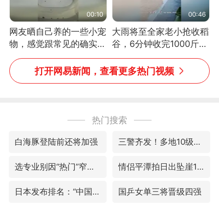
00:10
00:46
网友晒自己养的一些小宠
大雨将至全家老小抢收稻
物，感觉跟常见的确实有
谷，6分钟收完1000斤，
些不一样
没有一个人掉链子
打开网易新闻，查看更多热门视频
热门搜索
白海豚登陆前还将加强
三警齐发！多地10级以上雷暴大风
选专业别因“热门”窄化“热爱”
情侣平潭拍日出坠崖1死1伤
日本发布排名：“中国第一，美日德韩英法居后”
国乒女单三将晋级四强