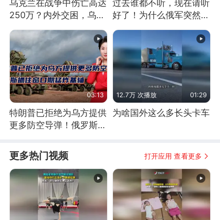
乌克兰在战争中伤亡高达
过去谁都不听，现在请听
250万？内外交困，乌克
好了！为什么俄军突然强
兰这下真没人了！
硬起来了？
03:13
12.7万 次播放
01:29
特朗普已拒绝为乌方提供
为啥国外这么多长头卡车
更多防空导弹！俄罗斯抓
住窗口期猛炸基辅
更多热门视频
打开应用 查看更多