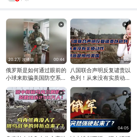
20.2万 次播放
00:44
03:05
俄罗斯是如何通过眼前的
八国联合声明反复谴责以
小球来欺骗美国防空系统
色列！从来没有实质动
的
作！根源是惧怕美国
08:09
04:05