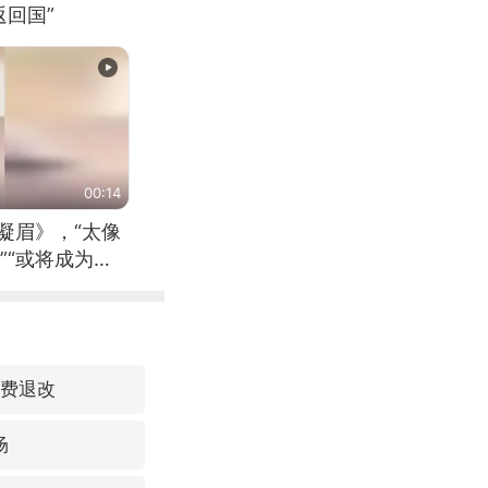
回国”
00:14
凝眉》，“太像
”“或将成为首
（来源：新华每
免费退改
场