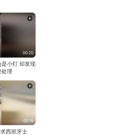
00:20
为是小灯 却发现
警处理
00:19
恳求西班牙士