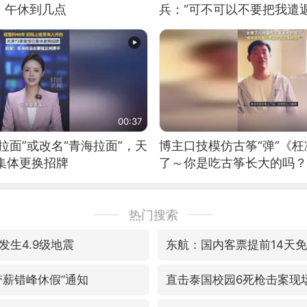
：午休到几点
兵：“可不可以不要把我遣返
00:37
拉面”或改名“青海拉面”，天
博主口技模仿古筝“弹”《枉
集体更换招牌
了～你是吃古筝长大的吗？
位考级不带古筝的选手。”
日电讯）
热门搜索
发生4.9级地震
东航：国内客票提前14天
带薪错峰休假”通知
直击泰国校园6死枪击案现