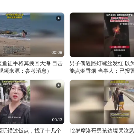
00:09
鲨鱼徒手将其拽回大海 目击
男子偶遇路灯螺丝发红 以
（视频来源：参考消息）
能点燃香烟 当事人：已报
00:13
西玩错过饭点，找了十几个
12岁摩洛哥男孩边境哭泣