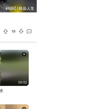
08:06
Enter
fullscreen
19
00:52
术