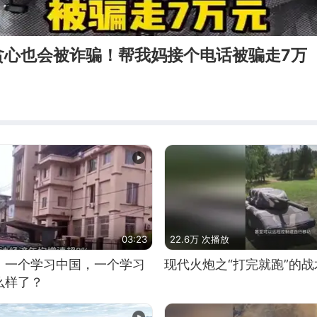
贪心也会被诈骗！帮我妈接个电话被骗走7万
03:23
22.6万 次播放
，一个学习中国，一个学习
现代火炮之“打完就跑”的战
么样了？