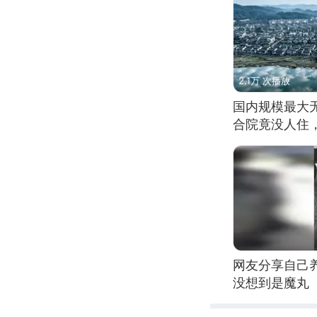
2.1万 次播放
国内规模最大
合院竟没人住
网友分享自己
没想到是魔丸