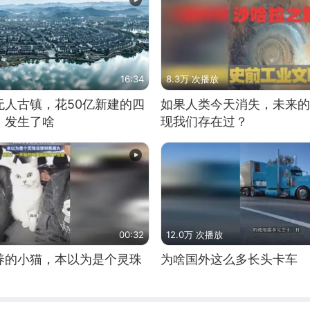
16:34
8.3万 次播放
无人古镇，花50亿新建的四
如果人类今天消失，未来的
，发生了啥
现我们存在过？
00:32
12.0万 次播放
养的小猫，本以为是个灵珠
为啥国外这么多长头卡车