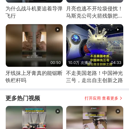
为什么战斗机要追着导弹
月亮也逃不开垃圾侵扰！
飞行
马斯克公司火箭残骸把月
球撞个坑
00:50
10.0万 次播放
04:33
牙线抹上牙膏真的能锯断
不走美国老路！中国神光
铁栏杆吗
三号，走出自主创新之路
更多热门视频
打开应用 查看更多