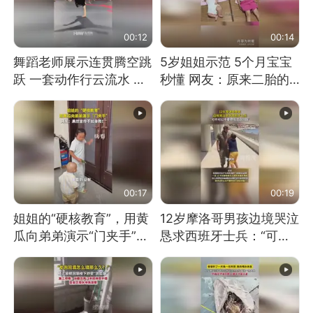
00:12
00:14
舞蹈老师展示连贯腾空跳
5岁姐姐示范 5个月宝宝
跃 一套动作行云流水 节
秒懂 网友：原来二胎的
奏感拉满 网友：怎么做
快乐长这样
到又舞又武的？
00:17
00:19
姐姐的“硬核教育”，用黄
12岁摩洛哥男孩边境哭泣
瓜向弟弟演示“门夹手”，
恳求西班牙士兵：“可不
网友：果然言传不如身
可以不要把我遣返回国”
教！