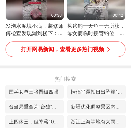
00:36
00:42
发泡水泥填不满，装修师
爸爸钓一天鱼一无所获，
傅检查发现漏到楼下：出
母女俩临时接管钓位，用
风口未延伸到外墙
玩具鱼竿钓上大鱼
打开网易新闻，查看更多热门视频
热门搜索
国乒女单三将晋级四强
情侣平潭拍日出坠崖1死1伤
台当局重金为“台独”织“皇帝新衣”
新疆优化调整景区内自驾服务费
上四休三，但降薪1000元，你接受吗？
浙江上海等地有大雨或暴雨