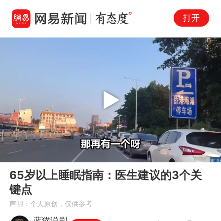
打开
Play
00:00
04:54
En
65岁以上睡眠指南：医生建议的3个关
fu
键点
声明：个人原创，仅供参考
蓝猫说剧