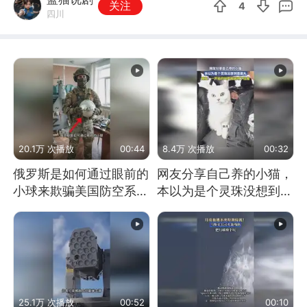
关注
4
四川
20.1万 次播放
00:44
8.4万 次播放
00:32
俄罗斯是如何通过眼前的
网友分享自己养的小猫，
小球来欺骗美国防空系统
本以为是个灵珠没想到是
的
魔丸
25.1万 次播放
00:52
00:10