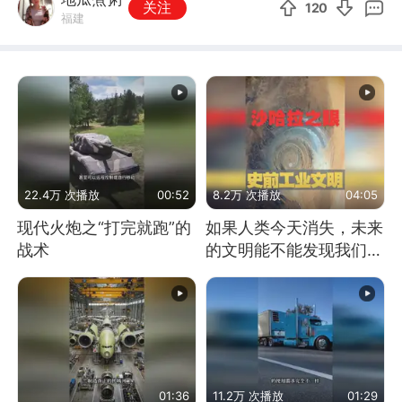
关注
120
福建
22.4万 次播放
00:52
8.2万 次播放
04:05
现代火炮之“打完就跑”的
如果人类今天消失，未来
战术
的文明能不能发现我们存
在过？
01:36
11.2万 次播放
01:29