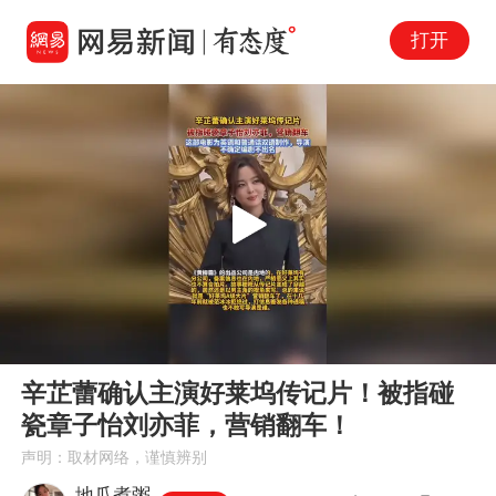
打开
Play
00:00
00:11
En
辛芷蕾确认主演好莱坞传记片！被指碰
fu
瓷章子怡刘亦菲，营销翻车！
声明：取材网络，谨慎辨别
地瓜煮粥