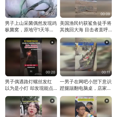
00:22
00:09
男子上山采菌偶然发现鸡
美国渔民钓获鲨鱼徒手将
枞菌窝，原地守1天等它
其拽回大海 目击者直呼
长大：挖了140多朵
震惊 （视频来源：参考
消息）
00:20
00:11
男子偶遇路灯螺丝发红
一男子在网吧小憩下意识
以为是小灯 却发现能点
蹬腿踹翻电脑桌，店家3
燃香烟 当事人：已报警
台显示器与机械臂损坏
处理