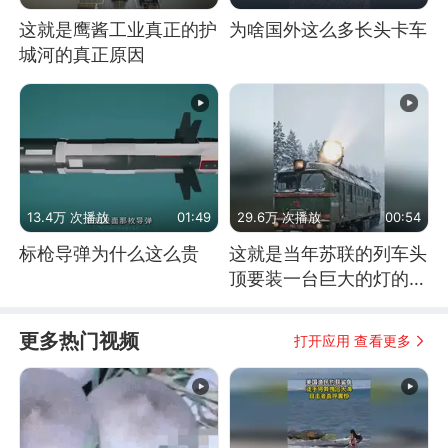
这就是鹰酱工业真正的护
为啥国外这么多长头卡车
城河的真正原因
13.4万 次播放
01:49
29.6万 次播放
00:54
标枪导弹为什么这么贵
这就是当年苏联的列车头
顶要装一台巨大的灯的原
因了
更多热门视频
打开应用 查看更多