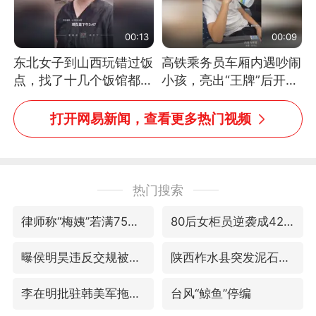
00:13
00:09
东北女子到山西玩错过饭
高铁乘务员车厢内遇吵闹
点，找了十几个饭馆都没
小孩，亮出“王牌”后开启
开门：午休到几点
一键静音
打开网易新闻，查看更多热门视频
热门搜索
律师称“梅姨”若满75岁或不适用死刑
80后女柜员逆袭成4200亿银行副行长
曝侯明昊违反交规被约谈
陕西柞水县突发泥石流致1死2失联
李在明批驻韩美军拖延归还用地说明啥
台风“鲸鱼”停编