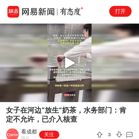
打开
Play
00:00
00:22
En
女子在河边“放生”奶茶，水务部门：肯
fu
定不允许，已介入核查
看成都
关注
3
四川