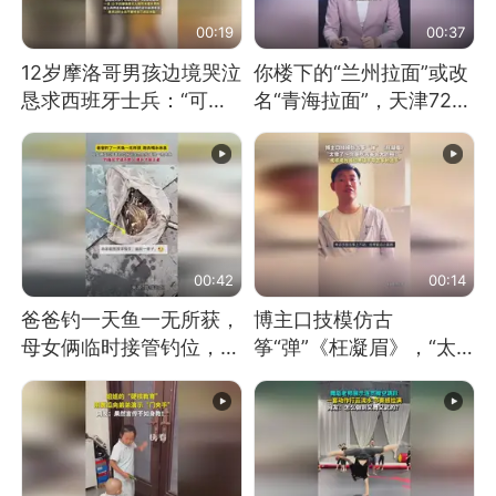
00:19
00:37
12岁摩洛哥男孩边境哭泣
你楼下的“兰州拉面”或改
恳求西班牙士兵：“可不
名“青海拉面”，天津72家
可以不要把我遣返回国”
面馆已集体更换招牌
00:42
00:14
爸爸钓一天鱼一无所获，
博主口技模仿古
母女俩临时接管钓位，用
筝“弹”《枉凝眉》，“太
玩具鱼竿钓上大鱼
像了～你是吃古筝长大的
吗？”“或将成为首位考级
不带古筝的选手。”（来
源：新华每日电讯）