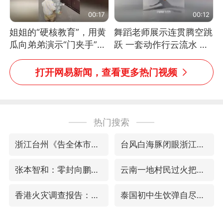
00:17
00:12
姐姐的“硬核教育”，用黄
舞蹈老师展示连贯腾空跳
瓜向弟弟演示“门夹手”，
跃 一套动作行云流水 节
网友：果然言传不如身
奏感拉满 网友：怎么做
教！
到又舞又武的？
打开网易新闻，查看更多热门视频
热门搜索
浙江台州《告全体市民书》
台风白海豚闭眼浙江上海处于危险半圆
张本智和：零封向鹏不意外
云南一地村民过火把节意外灼伤16人
香港火灾调查报告：大火或由烟头引起
泰国初中生饮弹自尽前开了26枪