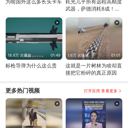
为啥国外这么多长头卡车
耗光几乎所有远程高精度
武器，萨德消耗8成！美
国还敢嘲笑俄军吗
18.9万 次播放
01:49
1.6万 次播放
01:01
标枪导弹为什么这么贵
这就是一片树林为啥却直
接把它粉碎的真正原因
更多热门视频
打开应用 查看更多