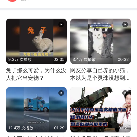
9.3万 次播放
03:35
3.4万 次播放
00:32
兔子那么可爱，为什么没
网友分享自己养的小猫，
人把它当宠物？
本以为是个灵珠没想到是
魔丸
12.4万 次播放
01:29
03:21