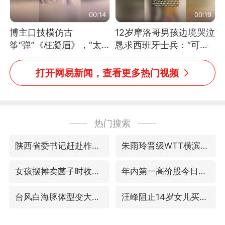
00:14
00:19
博主口技模仿古
12岁摩洛哥男孩边境哭泣
筝“弹”《枉凝眉》，“太
恳求西班牙士兵：“可不
像了～你是吃古筝长大的
可以不要把我遣返回国”
吗？”“或将成为首位考级
打开网易新闻，查看更多热门视频
不带古筝的选手。”（来
源：新华每日电讯）
热门搜索
陕西省委书记赶赴柞水县杏坪镇
朱雨玲晋级WTT横滨冠军赛女单八强
女孩摆摊卖菌子时收到北大通知书
年内第一高价股今日打新
台风白海豚体型变大近似13个浙江面积
汪峰阻止14岁女儿买大牌