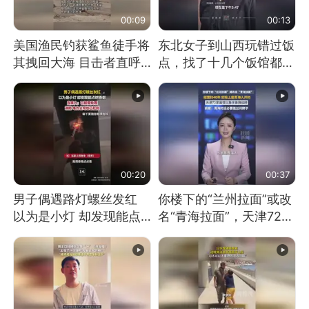
00:09
00:13
美国渔民钓获鲨鱼徒手将
东北女子到山西玩错过饭
其拽回大海 目击者直呼
点，找了十几个饭馆都没
震惊 （视频来源：参考
开门：午休到几点
消息）
00:20
00:37
男子偶遇路灯螺丝发红
你楼下的“兰州拉面”或改
以为是小灯 却发现能点
名“青海拉面”，天津72家
燃香烟 当事人：已报警
面馆已集体更换招牌
处理