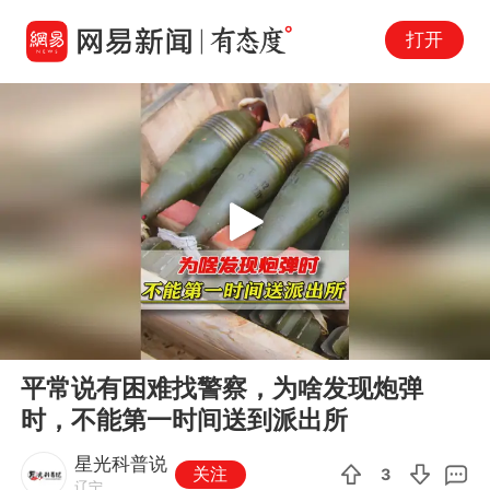
打开
Play
00:00
00:24
En
平常说有困难找警察，为啥发现炮弹
fu
时，不能第一时间送到派出所
星光科普说
关注
3
辽宁