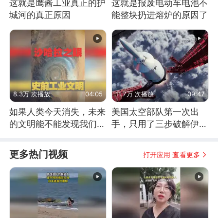
这就是鹰酱工业真正的护
这就是报废电动车电池不
城河的真正原因
能整块扔进熔炉的原因了
8.3万 次播放
04:05
11.7万 次播放
09:47
如果人类今天消失，未来
美国太空部队第一次出
的文明能不能发现我们存
手，只用了三步破解伊朗
在过？
防空
更多热门视频
打开应用 查看更多