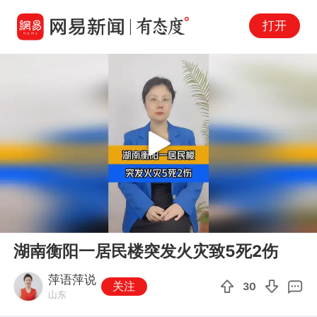
打开
Play
00:00
00:24
En
湖南衡阳一居民楼突发火灾致5死2伤
fu
萍语萍说
关注
30
山东