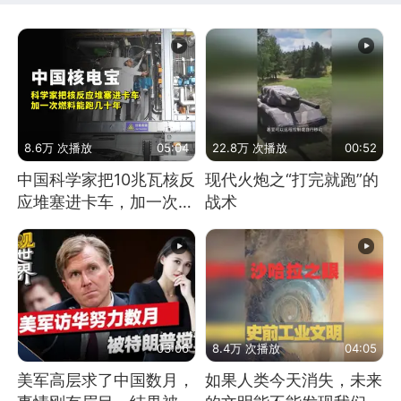
8.6万 次播放
05:04
22.8万 次播放
00:52
中国科学家把10兆瓦核反
现代火炮之“打完就跑”的
应堆塞进卡车，加一次燃
战术
料能跑几十年
03:06
8.4万 次播放
04:05
美军高层求了中国数月，
如果人类今天消失，未来