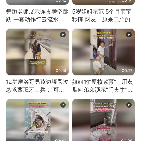
舞蹈老师展示连贯腾空跳
5岁姐姐示范 5个月宝宝
跃 一套动作行云流水 节
秒懂 网友：原来二胎的
奏感拉满 网友：怎么做
快乐长这样
到又舞又武的？
00:19
00:17
12岁摩洛哥男孩边境哭泣
姐姐的“硬核教育”，用黄
恳求西班牙士兵：“可不
瓜向弟弟演示“门夹手”，
可以不要把我遣返回国”
网友：果然言传不如身
教！
00:42
00:36