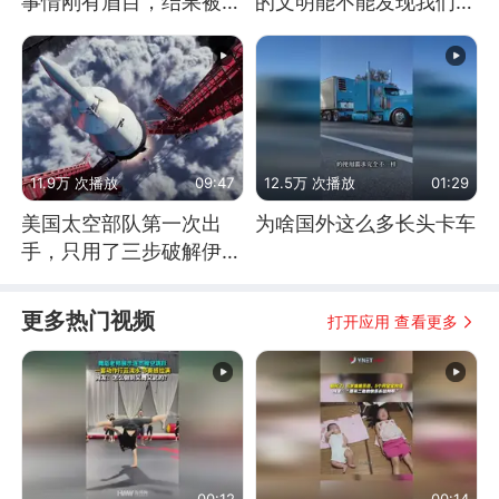
事情刚有眉目，结果被特
的文明能不能发现我们存
朗普一个动作搅黄
在过？
11.9万 次播放
09:47
12.5万 次播放
01:29
美国太空部队第一次出
为啥国外这么多长头卡车
手，只用了三步破解伊朗
防空
更多热门视频
打开应用 查看更多
00:12
00:14