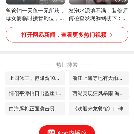
爸爸钓一天鱼一无所获，
发泡水泥填不满，装修师
母女俩临时接管钓位，用
傅检查发现漏到楼下：出
玩具鱼竿钓上大鱼
风口未延伸到外墙
打开网易新闻，查看更多热门视频
热门搜索
上四休三，但降薪1000元，你接受吗？
浙江上海等地有大雨或暴雨
情侣平潭拍日出坠崖1死1伤
西湖突现狂风暴雨 游客瞬间被浇透
白海豚将正面袭击贯穿浙江
《欢迎来龙餐馆》口碑
App内播放