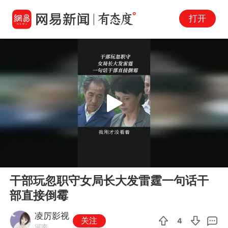
打开
Play
00:00
01:50
En
干部玩忽职守女局长大发雷霆一句话干
fu
部直接倒霉
凌厉影视
关注
4
河南