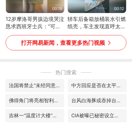
00:19
00:12
12岁摩洛哥男孩边境哭泣
轿车后备箱放桶装水引燃
恳求西班牙士兵：“可不
纸壳，车主发现直呼太危
可以不要把我遣返回国”
险，“拍出来让大家都避
免这个危险”
打开网易新闻，查看更多热门视频
热门搜索
法国将禁止“未经同意的电话营销”
中方回应是否在太平洋海底开采稀土
佛得角门将亮相智利俱乐部主场
台风白海豚或吞掉台风鲸鱼
吉林一“温度计大楼”读数爆表
CIA被曝已秘密设立古巴工作组