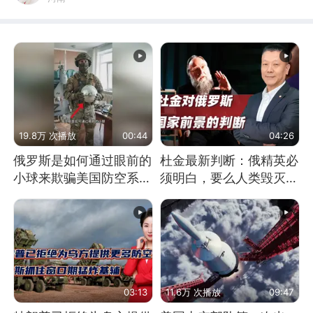
19.8万 次播放
00:44
04:26
俄罗斯是如何通过眼前的
杜金最新判断：俄精英必
小球来欺骗美国防空系统
须明白，要么人类毁灭，
的
要么俄毁灭
03:13
11.6万 次播放
09:47