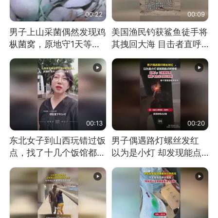
00:22
00:09
男子上山采菌偶然发现鸡
美国渔民钓获鲨鱼徒手将
枞菌窝，原地守1天等它
其拽回大海 目击者直呼
长大：挖了140多朵
震惊 （视频来源：参考
消息）
00:13
00:20
东北女子到山西玩错过饭
男子偶遇路灯螺丝发红
点，找了十几个饭馆都没
以为是小灯 却发现能点
开门：午休到几点
燃香烟 当事人：已报警
处理