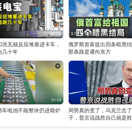
05:04
3.1万 次播放
10兆瓦核反应堆塞进卡车，
俄罗斯首富提出四条暗黑结
跑几十年
那条路是通向东方
01:29
动车电池不能整块扔进熔炉
局势真的变了，乌克兰念了
子，普京说战胜自己就是胜