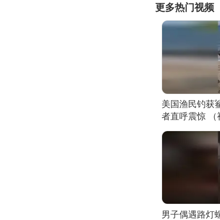
更多热门视频
美国渔民钓获
者直呼震惊 
男子偶遇路灯螺