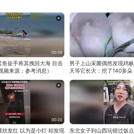
00:09
鲨鱼徒手将其拽回大海 目击
男子上山采菌偶然发现鸡枞
（视频来源：参考消息）
天等它长大：挖了140多朵
00:20
丝发红 以为是小灯 却发现
东北女子到山西玩错过饭点