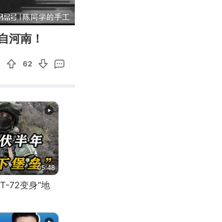
01:53
Enter
自河南！
fullscreen
62
05:48
-72变身“地