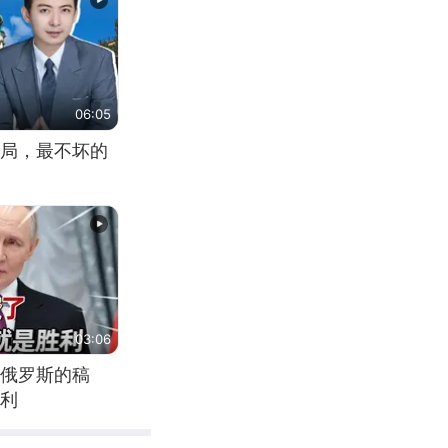
06:05
局，最不坏的
03:06
俄罗斯的稿
利