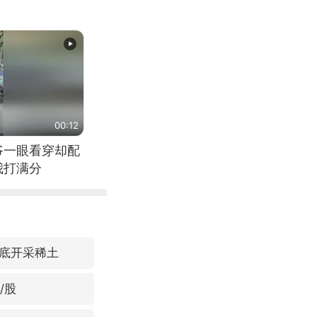
00:12
爷一眼看穿却配
我打满分
底开采稀土
/股