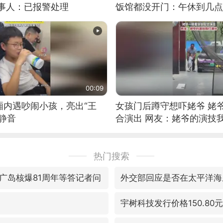
当事人：已报警处理
饭馆都没开门：午休到几点
00:09
厢内遇吵闹小孩，亮出“王
女孩门后蹲守想吓姥爷 姥
静音
合演出 网友：姥爷的演技
热门搜索
广岛核爆81周年等答记者问
外交部回应是否在太平洋海
宇树科技发行价格150.80元