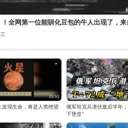
！！全网第一位能驯化豆包的牛人出现了，来
手工
03:55
3636 次播放
上发现生命，将是人类绝望
俄军坦克兵潜伏敌后半年，T
下堡垒”