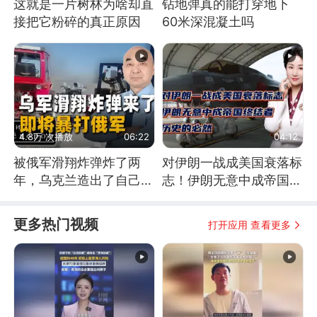
这就是一片树林为啥却直
钻地弹真的能打穿地下
接把它粉碎的真正原因
60米深混凝土吗
4.8万 次播放
06:22
04:12
被俄军滑翔炸弹炸了两
对伊朗一战成美国衰落标
年，乌克兰造出了自己
志！伊朗无意中成帝国终
的“空中长臂”
结者！历史的必然
更多热门视频
打开应用 查看更多