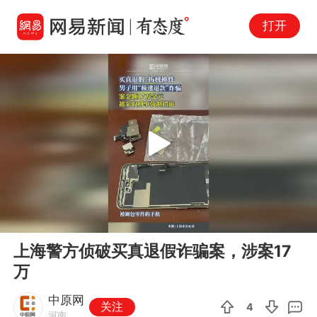
打开
Play
00:00
00:11
En
上海警方侦破买真退假诈骗案，涉案17
fu
万
中原网
关注
4
河南