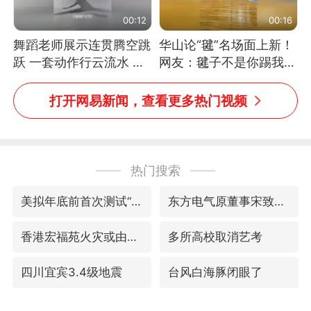
00:12
00:16
舞蹈老师展示连贯腾空跳
华山论“毽”名场面上新！
跃 一套动作行云流水 节
网友：毽子不是你踢我
奏感拉满 网友：怎么做
捡，我踢你捡吗
到又舞又武的？
打开网易新闻，查看更多热门视频
热门搜索
美拟年底前首次测试“金穹”反导系统
东方电气原董事宋致远被查
香港宏福苑火灾或由烟头引起
多所高校取消艺考
四川宜宾3.4级地震
台风白海豚闭眼了