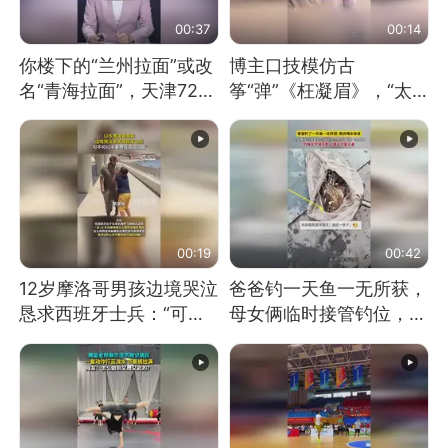
00:37
00:14
你楼下的“兰州拉面”或改
博主口技模仿古
名“青海拉面”，天津72家
筝“弹”《枉凝眉》，“太
面馆已集体更换招牌
像了～你是吃古筝长大的
吗？”“或将成为首位考级
不带古筝的选手。”（来
源：新华每日电讯）
00:19
00:42
12岁摩洛哥男孩边境哭泣
爸爸钓一天鱼一无所获，
恳求西班牙士兵：“可不
母女俩临时接管钓位，用
可以不要把我遣返回国”
玩具鱼竿钓上大鱼