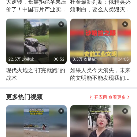
大逆转，长鑫拒绝苹果压
杜金最新判断：俄精英必
价了！中国芯片产业实现
须明白，要么人类毁灭，
怎样的逆袭？
要么俄毁灭
22.5万 次播放
00:52
8.3万 次播放
04:05
现代火炮之“打完就跑”的
如果人类今天消失，未来
战术
的文明能不能发现我们存
在过？
更多热门视频
打开应用 查看更多