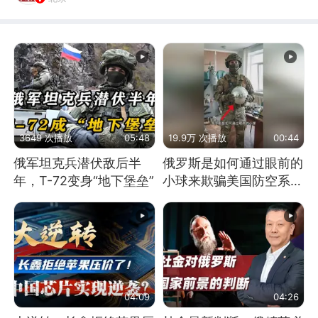
3649 次播放
05:48
19.9万 次播放
00:44
俄军坦克兵潜伏敌后半
俄罗斯是如何通过眼前的
年，T-72变身“地下堡垒”
小球来欺骗美国防空系统
的
04:09
04:26