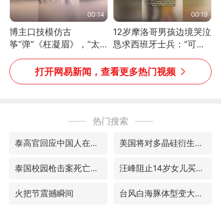
00:14
00:19
博主口技模仿古
12岁摩洛哥男孩边境哭泣
筝“弹”《枉凝眉》，“太
恳求西班牙士兵：“可不
像了～你是吃古筝长大的
可以不要把我遣返回国”
吗？”“或将成为首位考级
打开网易新闻，查看更多热门视频
不带古筝的选手。”（来
源：新华每日电讯）
热门搜索
泰高官回应中国人在泰遭歧视：全面调查
美国将对多晶硅衍生品加征15%关税
泰国校园枪击案死亡人数升至7人
汪峰阻止14岁女儿买大牌
火把节震撼瞬间
台风白海豚体型变大近似13个浙江面积