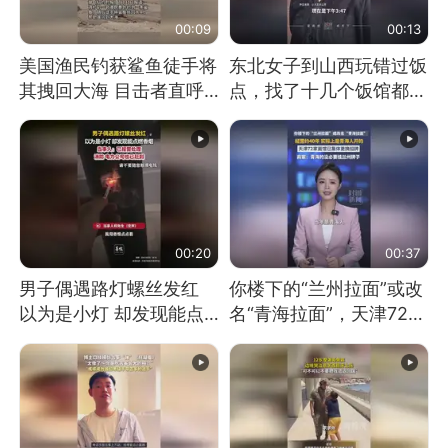
00:09
00:13
美国渔民钓获鲨鱼徒手将
东北女子到山西玩错过饭
其拽回大海 目击者直呼
点，找了十几个饭馆都没
震惊 （视频来源：参考
开门：午休到几点
消息）
00:20
00:37
男子偶遇路灯螺丝发红
你楼下的“兰州拉面”或改
以为是小灯 却发现能点
名“青海拉面”，天津72家
燃香烟 当事人：已报警
面馆已集体更换招牌
处理