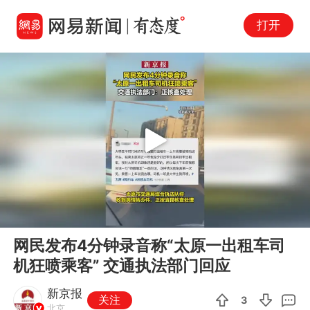
打开
Play
00:00
00:15
En
网民发布4分钟录音称“太原一出租车司
fu
机狂喷乘客” 交通执法部门回应
新京报
关注
3
北京