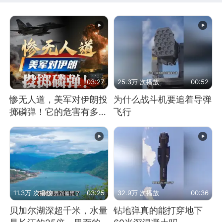
03:27
25.3万 次播放
00:52
惨无人道，美军对伊朗投
为什么战斗机要追着导弹
掷磷弹！它的危害有多
飞行
大？
11.3万 次播放
03:25
32.9万 次播放
00:36
贝加尔湖深超千米，水量
钻地弹真的能打穿地下