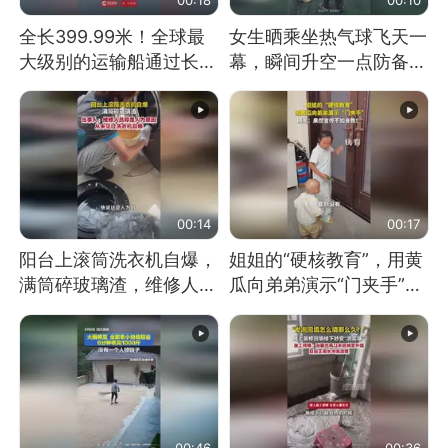
全长399.99米！全球最
女生晒乘坐热气球飞天一
大级别的运输船通过长江
幕，瞬间升空一点防备都
大桥这一幕，太震撼了！
没有
00:14
00:17
阳台上滚筒洗衣机自爆，
姐姐的“硬核教育”，用黄
满筒碎玻璃渣，维修人员
瓜向弟弟演示“门夹手”，
称是人为原因，从未见过
网友：果然言传不如身
洗衣机自爆
教！
00:46
00:36