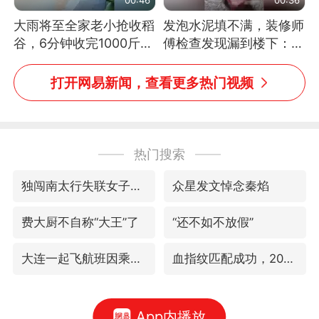
大雨将至全家老小抢收稻
发泡水泥填不满，装修师
谷，6分钟收完1000斤，
傅检查发现漏到楼下：出
没有一个人掉链子
风口未延伸到外墙
打开网易新闻，查看更多热门视频
热门搜索
独闯南太行失联女子遗体已找到
众星发文悼念秦焰
费大厨不自称“大王”了
“还不如不放假”
大连一起飞航班因乘客可乐爆瓶折返
血指纹匹配成功，20年悬案告破！凶手被执行死刑
App内播放