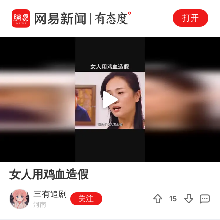
打开
Play
00:00
00:55
En
女人用鸡血造假
fu
三有追剧
关注
15
河南