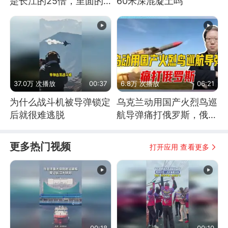
是长江的25倍，里面的
60米深混凝土吗
鱼究竟有多大？
37.0万 次播放
00:37
6.8万 次播放
06:21
为什么战斗机被导弹锁定
乌克兰动用国产火烈鸟巡
后就很难逃脱
航导弹痛打俄罗斯，俄军
为什么没能拦截？
更多热门视频
打开应用 查看更多
00:18
00:10