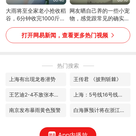
大雨将至全家老小抢收稻
网友晒自己养的一些小宠
谷，6分钟收完1000斤，
物，感觉跟常见的确实有
没有一个人掉链子
些不一样
打开网易新闻，查看更多热门视频
热门搜索
上海有出现龙卷潜势
王传君 《披荆斩棘》
王艺迪2-4不敌张本美和止步4强
上海：5号线16号线浦江线全线停运
南京发布暴雨黄色预警
白海豚预计将在浙江苍南到三门一带登陆
App内播放