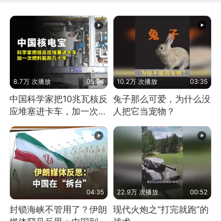
8.7万 次播放
05:04
10.2万 次播放
03:35
中国科学家把10兆瓦核反
兔子那么可爱，为什么没
应堆塞进卡车，加一次燃
人把它当宠物？
料能跑几十年
04:35
22.9万 次播放
00:52
封锁海峡不管用了？伊朗
现代火炮之“打完就跑”的