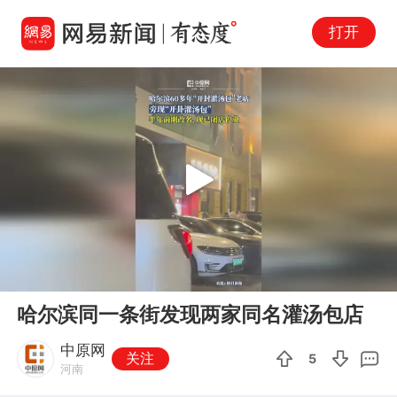
打开
Play
00:00
00:10
En
哈尔滨同一条街发现两家同名灌汤包店
fu
中原网
关注
5
河南