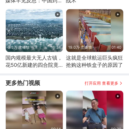
媒体罕见反思：中国到底
战术
是不是在"拆台"
3.3万 次播放
16:34
19.0万 次播放
01:40
国内规模最大无人古镇，
这就是全球航运巨头疯狂
花50亿新建的四合院竟
抢购这种铁盒子的原因了
没人住，发生了啥
更多热门视频
打开应用 查看更多
00:14
00:39