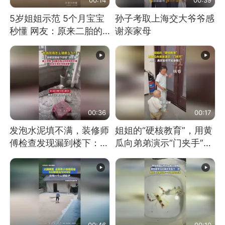
5岁姐姐示范 5个月宝宝
孙子考取上海交大爷爷感
秒懂 网友：原来二胎的
谢亲家母
快乐长这样
00:36
00:17
发泡水泥填不满，装修师
姐姐的“硬核教育”，用黄
傅检查发现漏到楼下：出
瓜向弟弟演示“门夹手”，
风口未延伸到外墙
网友：果然言传不如身
教！
00:46
00:10