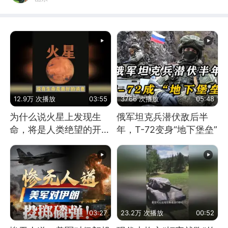
12.9万 次播放
03:55
3766 次播放
05:48
为什么说火星上发现生
俄军坦克兵潜伏敌后半
命，将是人类绝望的开
年，T-72变身“地下堡垒”
始？
03:27
23.2万 次播放
00:52