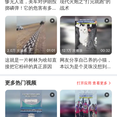
惨无人道，美军对伊朗投
现代火炮之“打完就跑”的
掷磷弹！它的危害有多
战术
大？
2.0万 次播放
01:01
12.1万 次播放
00:32
这就是一片树林为啥却直
网友分享自己养的小猫，
接把它粉碎的真正原因
本以为是个灵珠没想到是
魔丸
更多热门视频
打开应用 查看更多