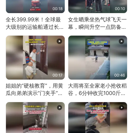
00:18
00:10
全长399.99米！全球最
女生晒乘坐热气球飞天一
大级别的运输船通过长江
幕，瞬间升空一点防备都
大桥这一幕，太震撼了！
没有
00:17
00:46
姐姐的“硬核教育”，用黄
大雨将至全家老小抢收稻
瓜向弟弟演示“门夹手”，
谷，6分钟收完1000斤，
网友：果然言传不如身
没有一个人掉链子
教！