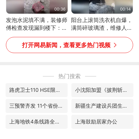
00:36
00:14
发泡水泥填不满，装修师
阳台上滚筒洗衣机自爆，
傅检查发现漏到楼下：出
满筒碎玻璃渣，维修人员
风口未延伸到外墙
称是人为原因，从未见过
洗衣机自爆
打开网易新闻，查看更多热门视频
热门搜索
路虎卫士110 HSE限时降价
小沈阳加盟《披荆斩棘》
三预警齐发 11个省份有大到暴雨
新疆生产建设兵团生态环境局原局长被查
上海地铁4条线路全线停运
上海鼓励居家办公