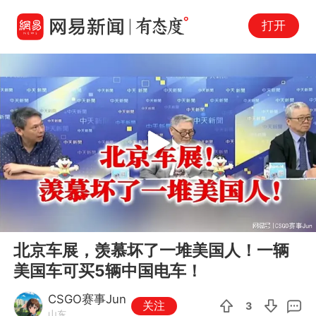
打开
Play
00:00
15:19
En
北京车展，羡慕坏了一堆美国人！一辆
fu
美国车可买5辆中国电车！
CSGO赛事Jun
关注
3
山东