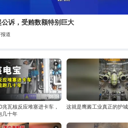
起公诉，受贿数额特别巨大
济报道
05:04
10兆瓦核反应堆塞进卡车，
这就是鹰酱工业真正的护城
跑几十年