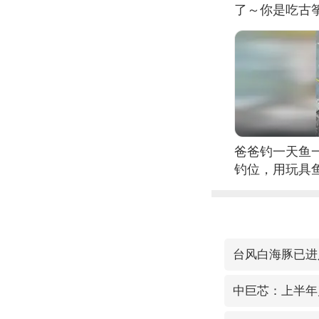
了～你是吃古筝
位考级不带古
日电讯）
爸爸钓一天鱼
钓位，用玩具
台风白海豚已进
中巨芯：上半年归