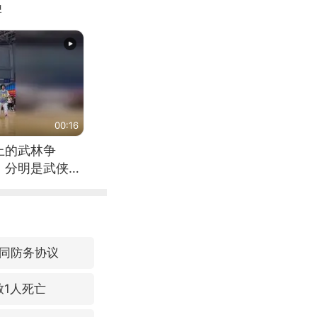
牌
00:16
上的武林争
，分明是武侠片
同防务协议
致1人死亡