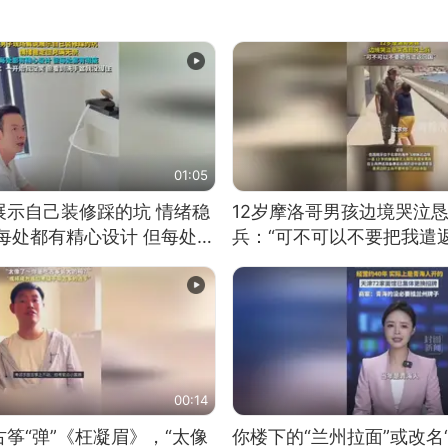
01:05
展示自己装修踩的坑 情绪稳
12岁摩洛哥男孩边境哭泣
每处都有精心设计 但每处都
兵：“可不可以不要把我遣返
一开始我没笑 但看到洗手盆
00:14
筝“弹”《枉凝眉》，“太像
你楼下的“兰州拉面”或改名