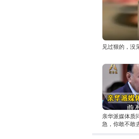
见过狠的，没
亲华派媒体质
急，你敢不敢