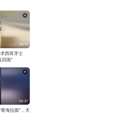
00:19
恳求西班牙士
回国”
00:37
“青海拉面”，天