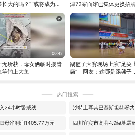
长大的吗？”“或将成为首
津72家面馆已集体更换招
筝的选手。”（来源：新华每
00:42
一无所获，母女俩临时接管
踢毽子大赛现场上演“足尖
鱼竿钓上大鱼
霸”。网友：这哪是踢毽子
现场！#睡个好觉
热门搜索
入24小时警戒线
沙特土耳其巴基斯坦签署共
母净利润1405.77万元
四川宜宾市高县4.9级地震