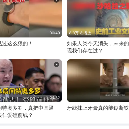
00:49
8.3万 次播放
见过这么狠的！
如果人类今天消失，未来的
现我们存在过？
04:32
问特奥多罗，真把中国逼
牙线抹上牙膏真的能锯断铁
去仁爱礁前线？