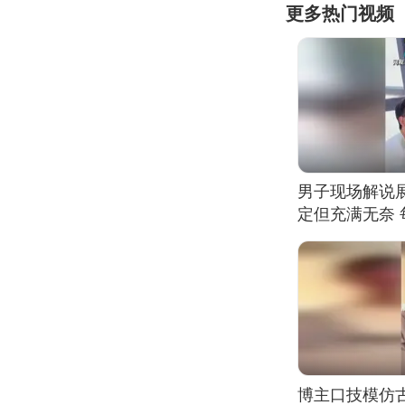
更多热门视频
男子现场解说
定但充满无奈 
有瑕疵 网友：
我没绷住
博主口技模仿古