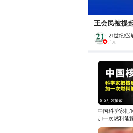
00:00
王会民被提
21世纪经
广东
8.5万 次播放
中国科学家把
加一次燃料能