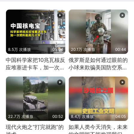
8.5万 次播放
05:04
20.1万 次播放
00:44
中国科学家把10兆瓦核反
俄罗斯是如何通过眼前的
应堆塞进卡车，加一次燃
小球来欺骗美国防空系统
料能跑几十年
的
22.7万 次播放
00:52
8.4万 次播放
04:05
现代火炮之“打完就跑”的
如果人类今天消失，未来