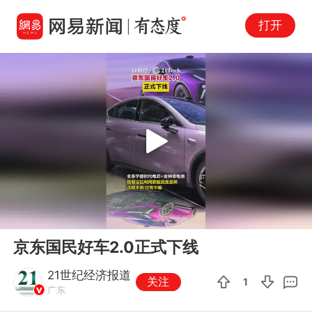
打开
Play
00:00
00:07
En
京东国民好车2.0正式下线
fu
21世纪经济报道
关注
1
广东