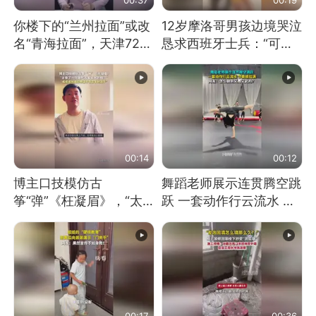
你楼下的“兰州拉面”或改
12岁摩洛哥男孩边境哭泣
名“青海拉面”，天津72家
恳求西班牙士兵：“可不
面馆已集体更换招牌
可以不要把我遣返回国”
00:14
00:12
博主口技模仿古
舞蹈老师展示连贯腾空跳
筝“弹”《枉凝眉》，“太
跃 一套动作行云流水 节
像了～你是吃古筝长大的
奏感拉满 网友：怎么做
吗？”“或将成为首位考级
到又舞又武的？
不带古筝的选手。”（来
源：新华每日电讯）
00:17
00:36