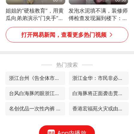
姐姐的“硬核教育”，用黄
发泡水泥填不满，装修师
瓜向弟弟演示“门夹手”，
傅检查发现漏到楼下：出
网友：果然言传不如身
风口未延伸到外墙
教！
打开网易新闻，查看更多热门视频
热门搜索
浙江台州《告全体市民书》
浙江金华：市民非必要不外出
台风白海豚闭眼浙江上海处于危险半圆
白海豚将正面袭击贯穿浙江
名创优品一次性内裤 颜面尽失
香港宏福苑火灾或由烟头引起
App内播放