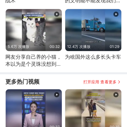
战术
的文明能不能发现我们存
在过？
5.6万 次播放
00:32
12.4万 次播放
01:29
网友分享自己养的小猫，
为啥国外这么多长头卡车
本以为是个灵珠没想到是
魔丸
更多热门视频
打开应用 查看更多
00:37
00:19