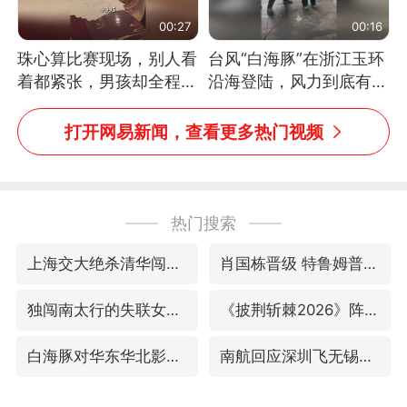
00:27
00:16
珠心算比赛现场，别人看
台风“白海豚”在浙江玉环
着都紧张，男孩却全程气
沿海登陆，风力到底有多
定神闲、从容作答，最终
大？记者腰上拴着安全
拿下冠军。网友：这淡定
绳，依然站不稳
打开网易新闻，查看更多热门视频
的样子，一看就是有实
力！（人民日报）
热门搜索
上海交大绝杀清华闯进AUBL总决赛
肖国栋晋级 特鲁姆普爆冷出局
独闯南太行的失联女生最后轨迹已确认
《披荆斩棘2026》阵容官宣
白海豚对华东华北影响会大于巴威
南航回应深圳飞无锡航班起飞时遭雷击