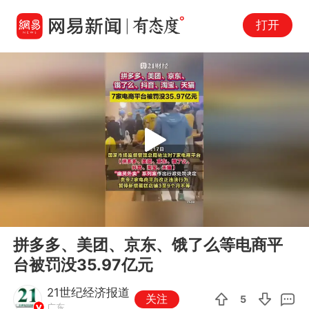
打开
Play
00:00
00:08
En
拼多多、美团、京东、饿了么等电商平
fu
台被罚没35.97亿元
21世纪经济报道
关注
5
广东