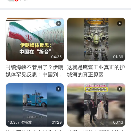
04:35
01:36
封锁海峡不管用了？伊朗
这就是鹰酱工业真正的护
媒体罕见反思：中国到底
城河的真正原因
是不是在"拆台"
13.3万 次播放
01:29
00:13