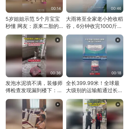
00:14
00:46
5岁姐姐示范 5个月宝宝
大雨将至全家老小抢收稻
秒懂 网友：原来二胎的
谷，6分钟收完1000斤，
快乐长这样
没有一个人掉链子
00:36
00:18
发泡水泥填不满，装修师
全长399.99米！全球最
傅检查发现漏到楼下：出
大级别的运输船通过长江
风口未延伸到外墙
大桥这一幕，太震撼了！