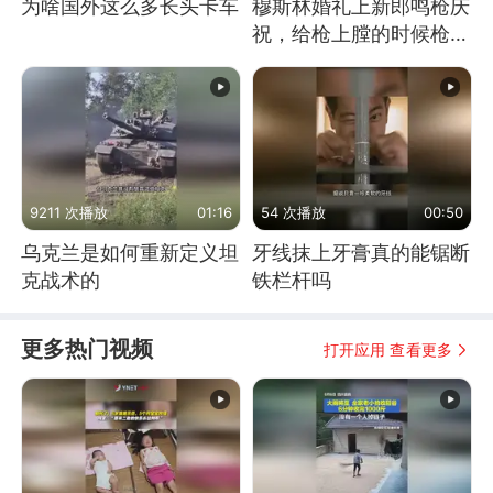
为啥国外这么多长头卡车
穆斯林婚礼上新郎鸣枪庆
祝，给枪上膛的时候枪口
竟然对着孩子
9211 次播放
01:16
54 次播放
00:50
乌克兰是如何重新定义坦
牙线抹上牙膏真的能锯断
克战术的
铁栏杆吗
更多热门视频
打开应用 查看更多