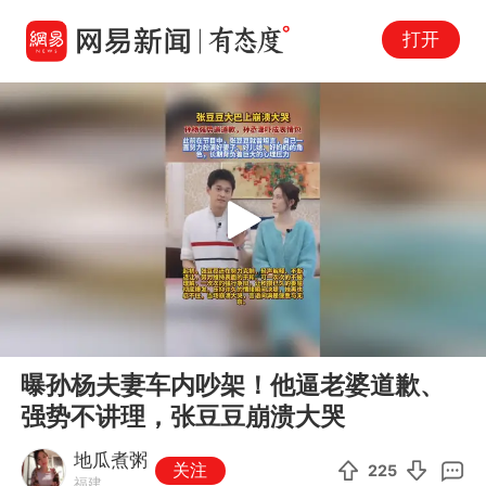
打开
Play
00:00
00:12
En
曝孙杨夫妻车内吵架！他逼老婆道歉、
fu
强势不讲理，张豆豆崩溃大哭
地瓜煮粥
关注
225
福建