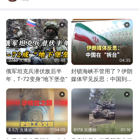
3740 次播放
05:48
04:35
俄军坦克兵潜伏敌后半
封锁海峡不管用了？伊朗
年，T-72变身“地下堡垒”
媒体罕见反思：中国到底
是不是在"拆台"
8.5万 次播放
04:05
9178 次播放
01:16