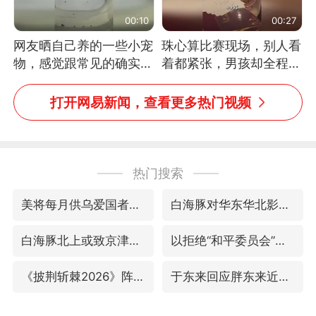
00:10
00:27
网友晒自己养的一些小宠
珠心算比赛现场，别人看
物，感觉跟常见的确实有
着都紧张，男孩却全程气
些不一样
定神闲、从容作答，最终
拿下冠军。网友：这淡定
打开网易新闻，查看更多热门视频
的样子，一看就是有实
力！（人民日报）
热门搜索
美将每月供乌爱国者拦截导弹
白海豚对华东华北影响会大于巴威
白海豚北上或致京津冀暴雨
以拒绝“和平委员会”的加沙和平计划
《披荆斩棘2026》阵容官宣
于东来回应胖东来近25年老店年底关闭