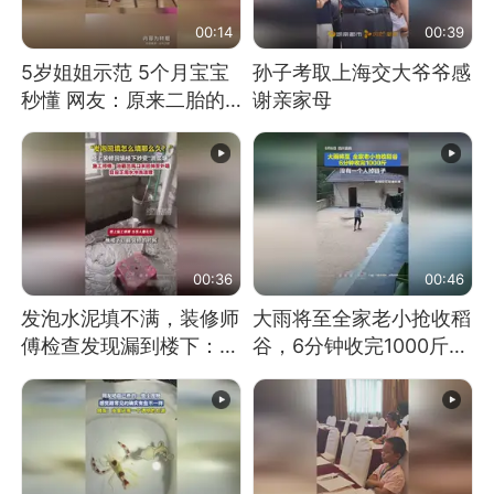
00:14
00:39
5岁姐姐示范 5个月宝宝
孙子考取上海交大爷爷感
秒懂 网友：原来二胎的
谢亲家母
快乐长这样
00:36
00:46
发泡水泥填不满，装修师
大雨将至全家老小抢收稻
傅检查发现漏到楼下：出
谷，6分钟收完1000斤，
风口未延伸到外墙
没有一个人掉链子