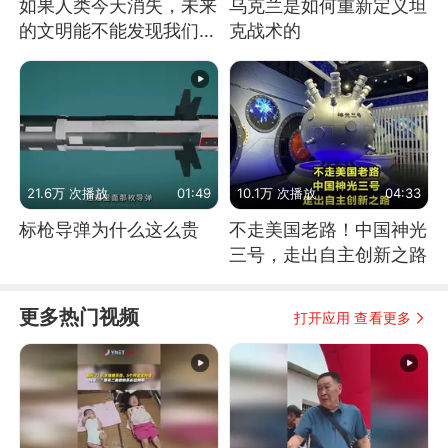
如果人类今天消失，未来
乌克兰是如何重新定义坦
的文明能不能发现我们存
克战术的
在过？
21.6万 次播放
01:49
10.1万 次播放
04:33
标枪导弹为什么这么贵
不走美国老路！中国神光
三号，走出自主创新之路
更多热门视频
打开应用 查看更多