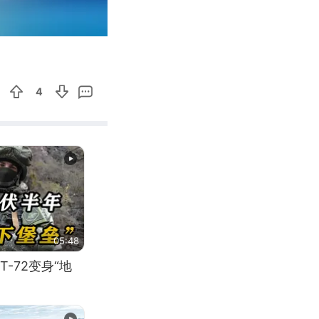
00:51
Enter
fullscreen
4
05:48
-72变身“地