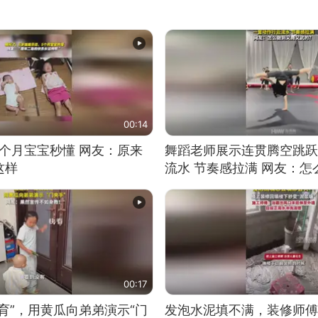
00:14
5个月宝宝秒懂 网友：原来
舞蹈老师展示连贯腾空跳跃
这样
流水 节奏感拉满 网友：
的？
00:17
育”，用黄瓜向弟弟演示“门
发泡水泥填不满，装修师傅