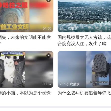
04:05
3.1万 次播放
消失，未来的文明能不能发
国内规模最大无人古镇，花
？
合院竟没人住，发生了啥
00:32
25.1万 次播放
养的小猫，本以为是个灵珠
为什么战斗机要追着导弹飞