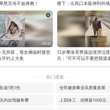
：果然言传不如身教！
楼下：出风口未延伸到外墙
00:42
一无所获，母女俩临时接管
12岁摩洛哥男孩边境哭泣
鱼竿钓上大鱼
兵：“可不可以不要把我遣返
热门搜索
坠崖1死1伤
全民健身事业高质量发展
区内自驾服务费
上四休三，但降薪1000元