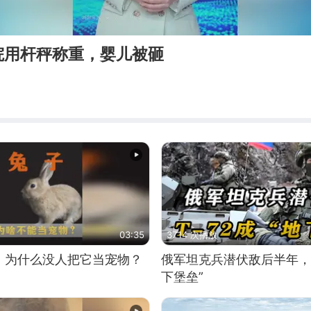
院用杆秤称重，婴儿被砸
03:35
3714 次播放
，为什么没人把它当宠物？
俄军坦克兵潜伏敌后半年，T
下堡垒”