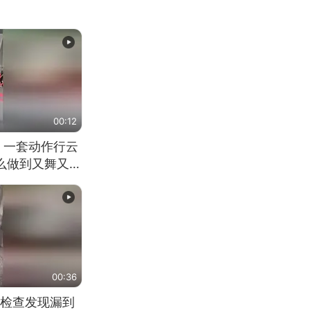
00:12
 一套动作行云
怎么做到又舞又武
00:36
检查发现漏到