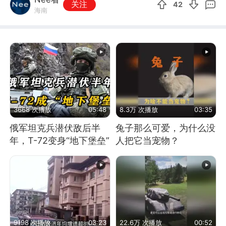
关注
42
海南
3668 次播放
05:48
8.3万 次播放
03:35
俄军坦克兵潜伏敌后半
兔子那么可爱，为什么没
年，T-72变身“地下堡垒”
人把它当宠物？
9198 次播放
03:23
22.6万 次播放
00:52