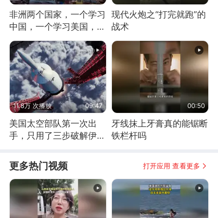
非洲两个国家，一个学习
现代火炮之“打完就跑”的
中国，一个学习美国，结
战术
果怎么样了？
11.8万 次播放
09:47
00:50
美国太空部队第一次出
牙线抹上牙膏真的能锯断
手，只用了三步破解伊朗
铁栏杆吗
防空
更多热门视频
打开应用 查看更多