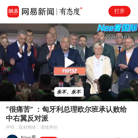
打开
Play
00:00
04:45
En
“很痛苦” ：匈牙利总理欧尔班承认败给
fu
中右翼反对派
声明：取材网络，谨慎辨别
Nee看