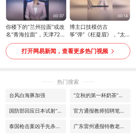
00:37
00:14
你楼下的“兰州拉面”或改
博主口技模仿古
名“青海拉面”，天津72家
筝“弹”《枉凝眉》，“太
面馆已集体更换招牌
像了～你是吃古筝长大的
吗？”“或将成为首位考级
打开网易新闻，查看更多热门视频
不带古筝的选手。”（来
源：新华每日电讯）
热门搜索
台风白海豚加强
“立秋的第一杯奶茶”又爆单了
国防部回应日本试射“战斧”导弹
官方通报教师招聘笔试前13名被淘汰
泰国枪击案凶手先杀祖父母后行凶
广东雷州通报特教老师招聘违规事件