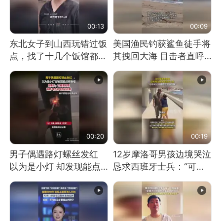
00:13
00:09
东北女子到山西玩错过饭
美国渔民钓获鲨鱼徒手将
点，找了十几个饭馆都没
其拽回大海 目击者直呼
开门：午休到几点
震惊 （视频来源：参考
消息）
00:20
00:19
男子偶遇路灯螺丝发红
12岁摩洛哥男孩边境哭泣
以为是小灯 却发现能点
恳求西班牙士兵：“可不
燃香烟 当事人：已报警
可以不要把我遣返回国”
处理