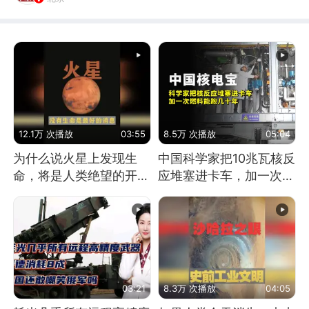
12.1万 次播放
03:55
8.5万 次播放
05:04
为什么说火星上发现生
中国科学家把10兆瓦核反
命，将是人类绝望的开
应堆塞进卡车，加一次燃
始？
料能跑几十年
03:21
8.3万 次播放
04:05