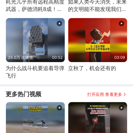
耗光几乎所有远程高精度
如果人类今天消失，未来
武器，萨德消耗8成！美
的文明能不能发现我们存
国还敢嘲笑俄军吗
在过？
25.0万 次播放
00:52
03:09
为什么战斗机要追着导弹
立秋了，机会还有的
飞行
更多热门视频
打开应用 查看更多