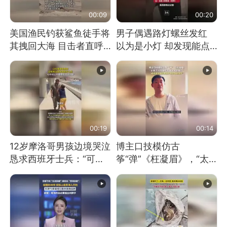
00:09
00:20
美国渔民钓获鲨鱼徒手将
男子偶遇路灯螺丝发红
其拽回大海 目击者直呼
以为是小灯 却发现能点
震惊 （视频来源：参考
燃香烟 当事人：已报警
消息）
处理
00:19
00:14
12岁摩洛哥男孩边境哭泣
博主口技模仿古
恳求西班牙士兵：“可不
筝“弹”《枉凝眉》，“太
可以不要把我遣返回国”
像了～你是吃古筝长大的
吗？”“或将成为首位考级
不带古筝的选手。”（来
源：新华每日电讯）