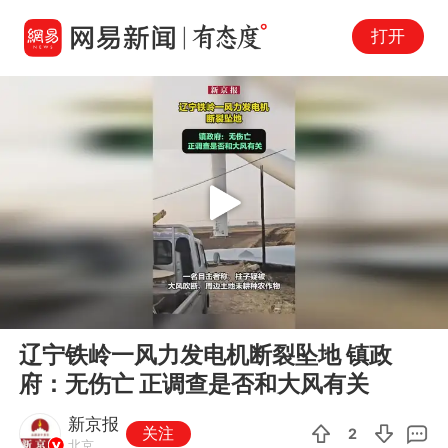
打开
Play
00:00
00:07
En
辽宁铁岭一风力发电机断裂坠地 镇政
fu
府：无伤亡 正调查是否和大风有关
新京报
关注
2
北京