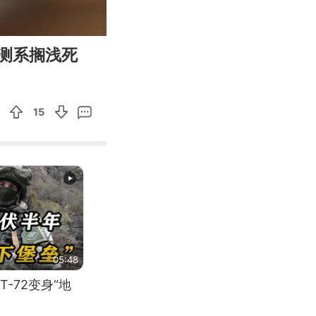
00:09
Enter
测系搁浅死
fullscreen
15
05:48
-72变身“地