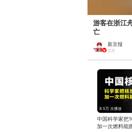
00:00
游客在浙江
亡
新京报
北京
8.5万 次播放
中国科学家把
加一次燃料能