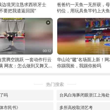
男孩边境哭泣恳求西班牙士
爸爸钓一天鱼一无所获，母
不要把我遣返回国”
钓位，用玩具鱼竿钓上大鱼
00:12
连贯腾空跳跃 一套动作行云
华山论“毽”名场面上新！
满 网友：怎么做到又舞又武
你踢我捡，我踢你捡吗
热门搜索
了吗
台风白海豚闭眼浙江上海处
体市民书》
多所高校取消艺考