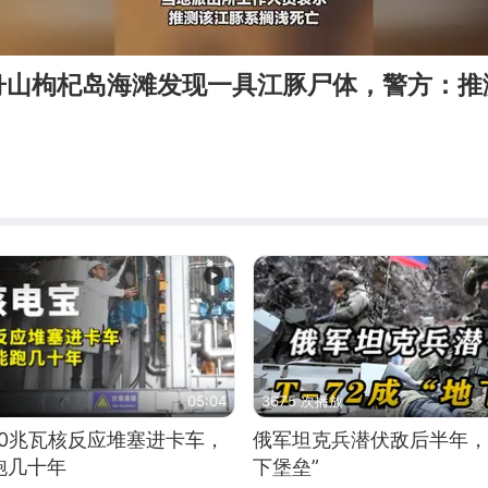
舟山枸杞岛海滩发现一具江豚尸体，警方：推
05:04
3675 次播放
10兆瓦核反应堆塞进卡车，
俄军坦克兵潜伏敌后半年，T
跑几十年
下堡垒”