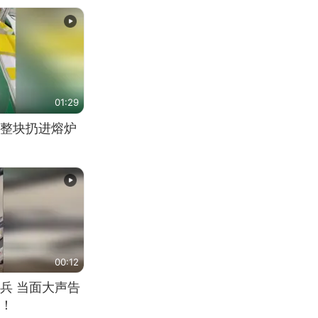
01:29
整块扔进熔炉
00:12
兵 当面大声告
！