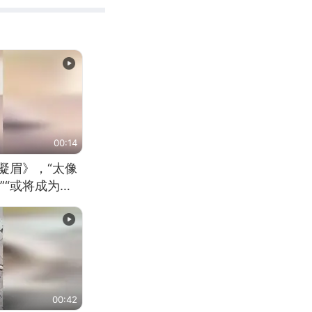
00:14
凝眉》，“太像
”“或将成为首
（来源：新华每
00:42