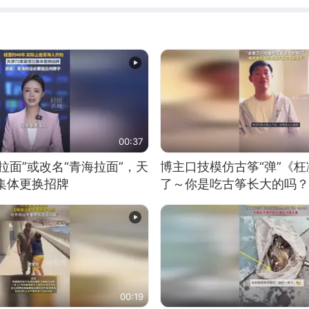
00:37
拉面”或改名“青海拉面”，天
博主口技模仿古筝“弹”《枉
集体更换招牌
了～你是吃古筝长大的吗？
位考级不带古筝的选手。”
日电讯）
00:19