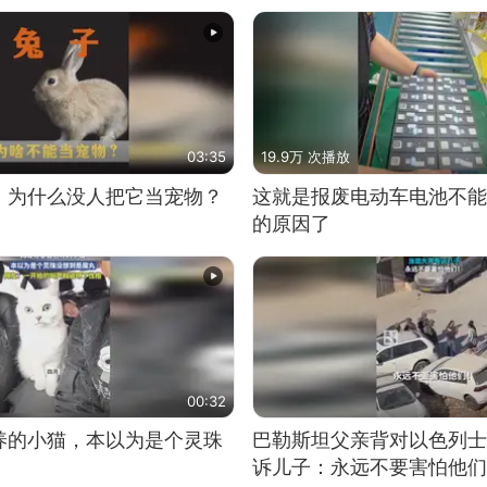
03:35
19.9万 次播放
，为什么没人把它当宠物？
这就是报废电动车电池不能
的原因了
00:32
养的小猫，本以为是个灵珠
巴勒斯坦父亲背对以色列士
诉儿子：永远不要害怕他们