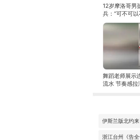
12岁摩洛哥
兵：“可不可以
舞蹈老师展示
流水 节奏感拉
的？
伊斯兰版北约来
浙江台州《告全