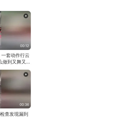
00:12
 一套动作行云
怎么做到又舞又武
00:36
检查发现漏到