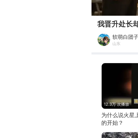
00:00
我晋升处长
软萌白团
山东
12.3万 次播放
为什么说火星
的开始？