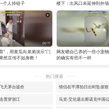
有一个人掉链子
楼下：出风口未延伸到外墙
00:17
育”，用黄瓜向弟弟演示“门
网友晒自己养的一些小宠物
：果然言传不如身教！
的确实有些不一样
热门搜索
飞天茅台提价
情侣在平潭拍日出时坠崖致
击贯穿浙江
马克·艾伦退出斯诺克中国