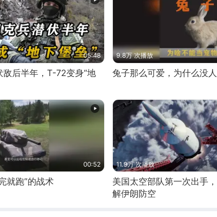
05:48
9.8万 次播放
敌后半年，T-72变身“地
兔子那么可爱，为什么没人
00:52
11.9万 次播放
完就跑”的战术
美国太空部队第一次出手，
解伊朗防空