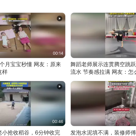
00:14
5个月宝宝秒懂 网友：原来
舞蹈老师展示连贯腾空跳跃
这样
流水 节奏感拉满 网友：
的？
00:46
老小抢收稻谷，6分钟收完
发泡水泥填不满，装修师傅