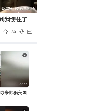
37:32
Enter
到我愣住了
fullscreen
30
00:44
球来欺骗美国