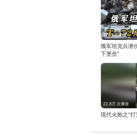
3720 次播放
俄军坦克兵潜伏
下堡垒”
22.8万 次播放
现代火炮之“打