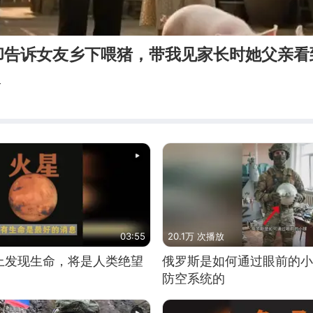
却告诉女友乡下喂猪，带我见家长时她父亲看
子
03:55
20.1万 次播放
上发现生命，将是人类绝望
俄罗斯是如何通过眼前的小
防空系统的