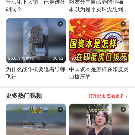
普京犯下大错，已走进死
网友分享自己养的小猫，
胡同？
本以为是个灵珠没想到是
魔丸
25.0万 次播放
00:52
9.0万 次播放
06:42
为什么战斗机要追着导弹
中国资本是怎样在印度虎
飞行
口拔牙的
更多热门视频
打开应用 查看更多