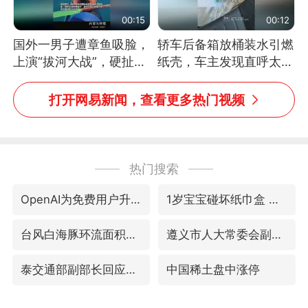
00:15
00:12
国外一男子遭章鱼吸脸，
轿车后备箱放桶装水引燃
上演“拔河大战”，硬扯加
纸壳，车主发现直呼太危
铁棒敲打方才挣脱
险，“拍出来让大家都避
免这个危险”
打开网易新闻，查看更多热门视频
热门搜索
OpenAI为免费用户升级GPT-5.6 Luna
1岁宝宝碰坏纸巾盒 宝妈被索赔924元
台风白海豚环流面积近似13个浙江
遵义市人大常委会副主任刘东明被查
泰交通部副部长回应中国游客遭歧视
中国稀土盘中涨停