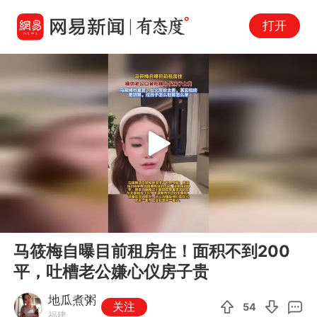
打开
Play
00:00
00:11
En
马筱梅自曝目前租房住！面积不到200
fu
平，吐槽老公嫌心仪房子贵
地瓜煮粥
关注
54
福建