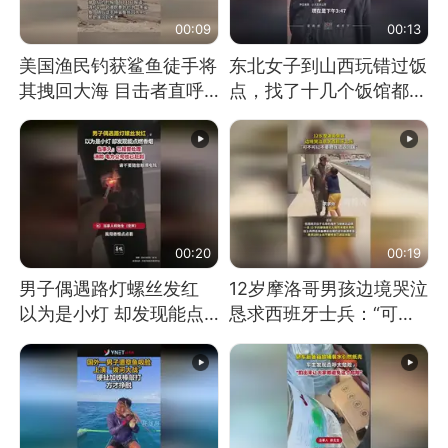
00:09
00:13
美国渔民钓获鲨鱼徒手将
东北女子到山西玩错过饭
其拽回大海 目击者直呼
点，找了十几个饭馆都没
震惊 （视频来源：参考
开门：午休到几点
消息）
00:20
00:19
男子偶遇路灯螺丝发红
12岁摩洛哥男孩边境哭泣
以为是小灯 却发现能点
恳求西班牙士兵：“可不
燃香烟 当事人：已报警
可以不要把我遣返回国”
处理