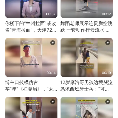
00:37
00:12
你楼下的“兰州拉面”或改
舞蹈老师展示连贯腾空跳
名“青海拉面”，天津72家
跃 一套动作行云流水 节
面馆已集体更换招牌
奏感拉满 网友：怎么做
到又舞又武的？
00:14
00:19
博主口技模仿古
12岁摩洛哥男孩边境哭泣
筝“弹”《枉凝眉》，“太
恳求西班牙士兵：“可不
像了～你是吃古筝长大的
可以不要把我遣返回国”
吗？”“或将成为首位考级
不带古筝的选手。”（来
源：新华每日电讯）