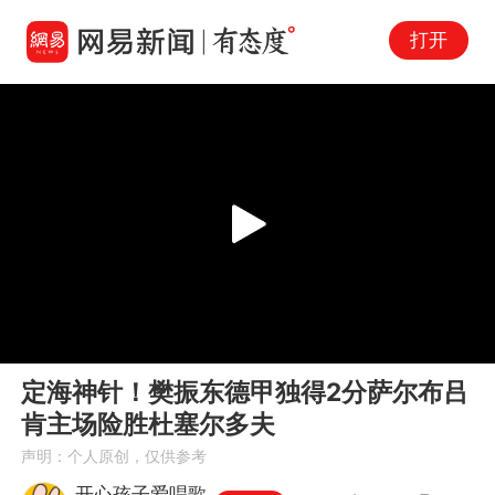
打开
Play
00:00
02:58
En
定海神针！樊振东德甲独得2分萨尔布吕
fu
肯主场险胜杜塞尔多夫
声明：个人原创，仅供参考
开心孩子爱唱歌