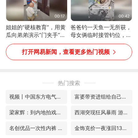
00:17
00:42
姐姐的“硬核教育”，用黄
爸爸钓一天鱼一无所获，
瓜向弟弟演示“门夹手”，
母女俩临时接管钓位，用
网友：果然言传不如身
玩具鱼竿钓上大鱼
教！
打开网易新闻，查看更多热门视频
热门搜索
视频丨中国东方电气集团原党组副书记、董事宋致远被查
富婆带资进组给自己硬加60多场吻戏
梁家辉：到内地拍戏不是北上是回归
西湖突现狂风暴雨 游客瞬间被浇透
名创优品一次性内裤 颜面尽失
金饰克价一夜涨回1300元