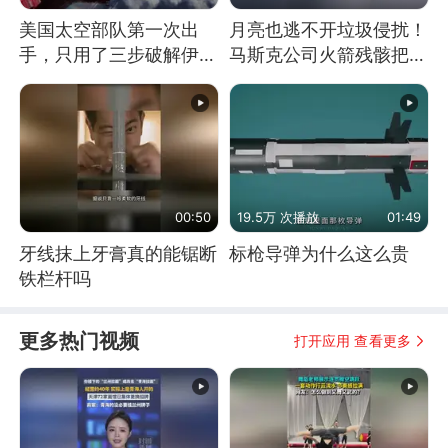
美国太空部队第一次出
月亮也逃不开垃圾侵扰！
手，只用了三步破解伊朗
马斯克公司火箭残骸把月
防空
球撞个坑
00:50
19.5万 次播放
01:49
牙线抹上牙膏真的能锯断
标枪导弹为什么这么贵
铁栏杆吗
更多热门视频
打开应用 查看更多