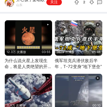
关注
2
山东
12.3万 次播放
03:55
3675 次播放
05:48
为什么说火星上发现生
俄军坦克兵潜伏敌后半
命，将是人类绝望的开
年，T-72变身“地下堡垒”
始？
11.9万 次播放
09:47
00:10