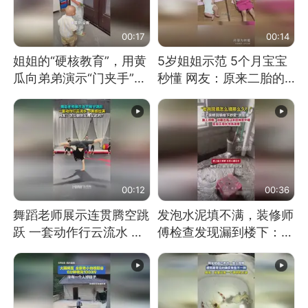
00:17
00:14
姐姐的“硬核教育”，用黄
5岁姐姐示范 5个月宝宝
瓜向弟弟演示“门夹手”，
秒懂 网友：原来二胎的
网友：果然言传不如身
快乐长这样
教！
00:12
00:36
舞蹈老师展示连贯腾空跳
发泡水泥填不满，装修师
跃 一套动作行云流水 节
傅检查发现漏到楼下：出
奏感拉满 网友：怎么做
风口未延伸到外墙
到又舞又武的？