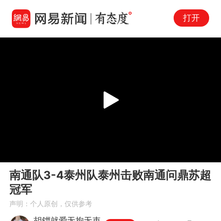
打开
Play
00:00
07:44
En
南通队3-4泰州队泰州击败南通问鼎苏超
fu
冠军
声明：个人原创，仅供参考
胡鍿就爱无拘无束