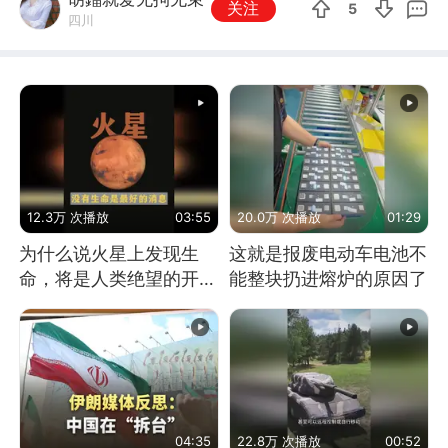
关注
5
四川
12.3万 次播放
03:55
20.0万 次播放
01:29
为什么说火星上发现生
这就是报废电动车电池不
命，将是人类绝望的开
能整块扔进熔炉的原因了
始？
04:35
22.8万 次播放
00:52