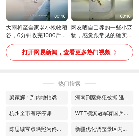
00:46
00:10
大雨将至全家老小抢收稻
网友晒自己养的一些小宠
谷，6分钟收完1000斤，
物，感觉跟常见的确实有
没有一个人掉链子
些不一样
打开网易新闻，查看更多热门视频
热门搜索
梁家辉：到内地拍戏不是北上是回归
河南刑案嫌犯被抓 逃窜时伤害多人
杭州全市有序停课
WTT横滨冠军赛国乒女单三将晋级四强
陈思诚零点晒照为佟丽娅庆生
新疆优化调整景区内自驾服务费