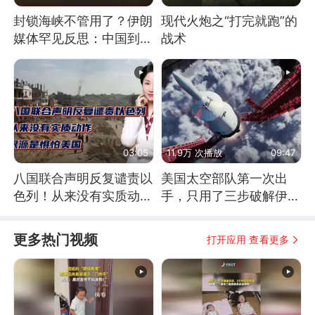
封锁海峡不管用了？伊朗
现代火炮之“打完就跑”的
媒体罕见反思：中国到底
战术
是不是在"拆台"
03:05
11.9万 次播放
09:47
八国联合声明反复谴责以
美国太空部队第一次出
色列！从来没有实质动
手，只用了三步破解伊朗
作！根源是惧怕美国
防空
更多热门视频
打开应用 查看更多