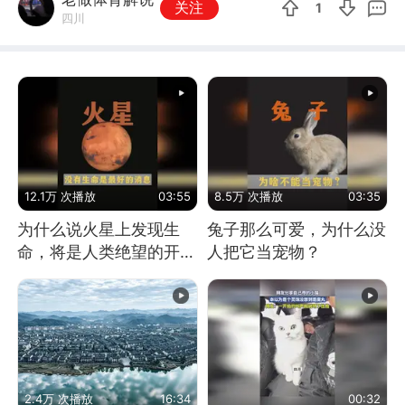
关注
1
四川
12.1万 次播放
03:55
8.5万 次播放
03:35
为什么说火星上发现生
兔子那么可爱，为什么没
命，将是人类绝望的开
人把它当宠物？
始？
2.4万 次播放
16:34
00:32