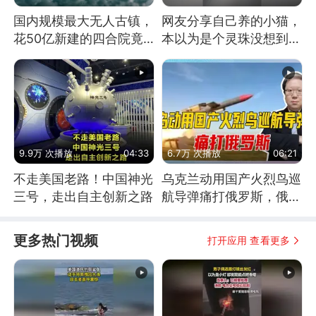
国内规模最大无人古镇，
网友分享自己养的小猫，
花50亿新建的四合院竟
本以为是个灵珠没想到是
没人住，发生了啥
魔丸
9.9万 次播放
04:33
6.7万 次播放
06:21
不走美国老路！中国神光
乌克兰动用国产火烈鸟巡
三号，走出自主创新之路
航导弹痛打俄罗斯，俄军
为什么没能拦截？
更多热门视频
打开应用 查看更多