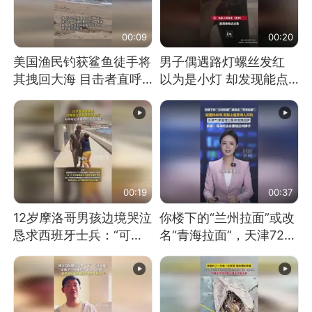
00:09
00:20
美国渔民钓获鲨鱼徒手将
男子偶遇路灯螺丝发红
其拽回大海 目击者直呼
以为是小灯 却发现能点
震惊 （视频来源：参考
燃香烟 当事人：已报警
消息）
处理
00:19
00:37
12岁摩洛哥男孩边境哭泣
你楼下的“兰州拉面”或改
恳求西班牙士兵：“可不
名“青海拉面”，天津72家
可以不要把我遣返回国”
面馆已集体更换招牌