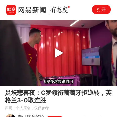
打开
Play
00:00
06:05
En
足坛悲喜夜：C罗领衔葡萄牙拒逆转，英
fu
格兰3-0取连胜
声明：个人原创，仅供参考
老做体育解说