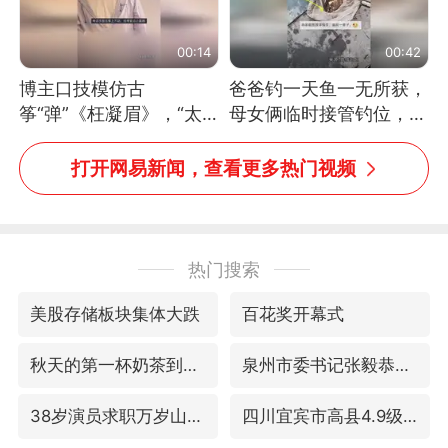
00:14
00:42
博主口技模仿古
爸爸钓一天鱼一无所获，
筝“弹”《枉凝眉》，“太
母女俩临时接管钓位，用
像了～你是吃古筝长大的
玩具鱼竿钓上大鱼
吗？”“或将成为首位考级
打开网易新闻，查看更多热门视频
不带古筝的选手。”（来
源：新华每日电讯）
热门搜索
美股存储板块集体大跌
百花奖开幕式
秋天的第一杯奶茶到底有多火
泉州市委书记张毅恭被查
38岁演员求职万岁山NPC成功
四川宜宾市高县4.9级地震致1人死亡