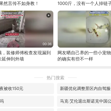
：果然言传不如身教！
1000斤，没有一个人掉链
00:36
满，装修师傅检查发现漏到
网友晒自己养的一些小宠物
未延伸到外墙
的确实有些不一样
热门搜索
夜被收150元
新疆优化调整景区内自驾服
吗
马克·艾伦退出斯诺克中国