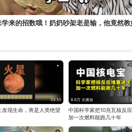
来学来的招数哦！奶奶吵架老是输，他竟然教
03:55
8.6万 次播放
上发现生命，将是人类绝望
中国科学家把10兆瓦核反
加一次燃料能跑几十年