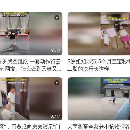
00:12
连贯腾空跳跃 一套动作行云
5岁姐姐示范 5个月宝宝秒
满 网友：怎么做到又舞又武
二胎的快乐长这样
00:17
育”，用黄瓜向弟弟演示“门
大雨将至全家老小抢收稻谷