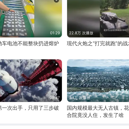
01:29
22.8万 次播放
动车电池不能整块扔进熔炉
现代火炮之“打完就跑”的战
09:47
3.1万 次播放
第一次出手，只用了三步破
国内规模最大无人古镇，花
合院竟没人住，发生了啥