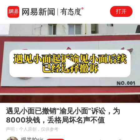
打开
Play
00:00
02:10
En
遇见小面已撤销“渝见小面”诉讼，为
fu
8000块钱，丢格局坏名声不值
声明：个人原创，仅供参考
慢半拍sir