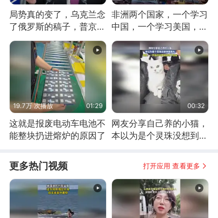
局势真的变了，乌克兰念
非洲两个国家，一个学习
了俄罗斯的稿子，普京说
中国，一个学习美国，结
战胜自己就是胜利
果怎么样了？
19.7万 次播放
01:29
00:32
这就是报废电动车电池不
网友分享自己养的小猫，
能整块扔进熔炉的原因了
本以为是个灵珠没想到是
魔丸
更多热门视频
打开应用 查看更多