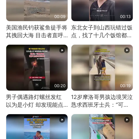
00:09
00:13
美国渔民钓获鲨鱼徒手将
东北女子到山西玩错过饭
其拽回大海 目击者直呼
点，找了十几个饭馆都没
震惊 （视频来源：参考
开门：午休到几点
消息）
00:20
00:19
男子偶遇路灯螺丝发红
12岁摩洛哥男孩边境哭泣
以为是小灯 却发现能点
恳求西班牙士兵：“可不
燃香烟 当事人：已报警
可以不要把我遣返回国”
处理