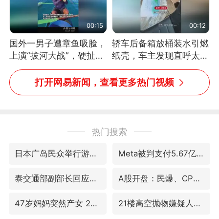
00:15
00:12
国外一男子遭章鱼吸脸，
轿车后备箱放桶装水引燃
上演“拔河大战”，硬扯加
纸壳，车主发现直呼太危
铁棒敲打方才挣脱
险，“拍出来让大家都避
免这个危险”
打开网易新闻，查看更多热门视频
热门搜索
日本广岛民众举行游行反对政府行径
Meta被判支付5.67亿美元
泰交通部副部长回应中国人遭歧视手势
A股开盘：民爆、CPO等概念走强
47岁妈妈突然产女 26岁女儿：很震惊
21楼高空抛物嫌疑人被拘留