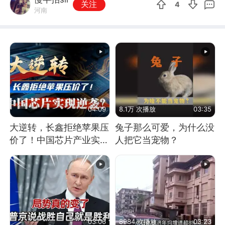
关注
4
河南
04:09
8.1万 次播放
03:35
大逆转，长鑫拒绝苹果压
兔子那么可爱，为什么没
价了！中国芯片产业实现
人把它当宠物？
怎样的逆袭？
03:06
8984 次播放
03:23