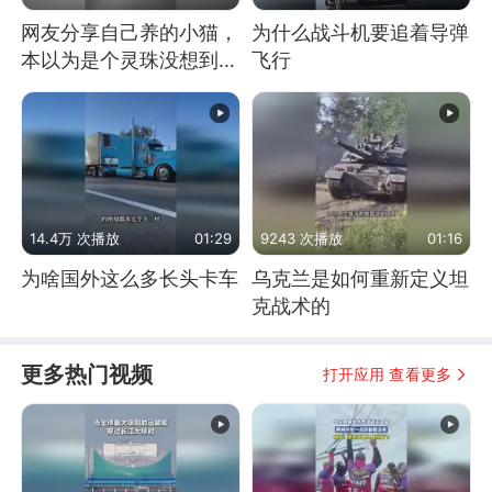
网友分享自己养的小猫，
为什么战斗机要追着导弹
本以为是个灵珠没想到是
飞行
魔丸
14.4万 次播放
01:29
9243 次播放
01:16
为啥国外这么多长头卡车
乌克兰是如何重新定义坦
克战术的
更多热门视频
打开应用 查看更多