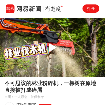
打开
Play
00:00
00:37
En
不可思议的林业粉碎机，一棵树在原地
fu
直接被打成碎屑
声明：个人原创，仅供参考
搞怪科普室