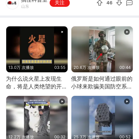
关注
46
山东
13.0万 次播放
03:55
20.6万 次播放
00:44
为什么说火星上发现生
俄罗斯是如何通过眼前的
命，将是人类绝望的开
小球来欺骗美国防空系统
始？
的
12.2万 次播放
00:32
25.3万 次播放
00:52