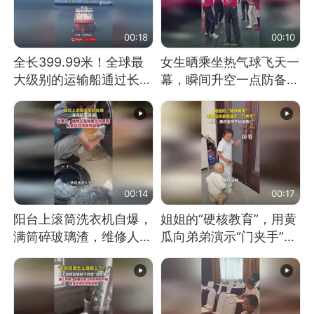
00:18
00:10
全长399.99米！全球最
女生晒乘坐热气球飞天一
大级别的运输船通过长江
幕，瞬间升空一点防备都
大桥这一幕，太震撼了！
没有
00:14
00:17
阳台上滚筒洗衣机自爆，
姐姐的“硬核教育”，用黄
满筒碎玻璃渣，维修人员
瓜向弟弟演示“门夹手”，
称是人为原因，从未见过
网友：果然言传不如身
洗衣机自爆
教！