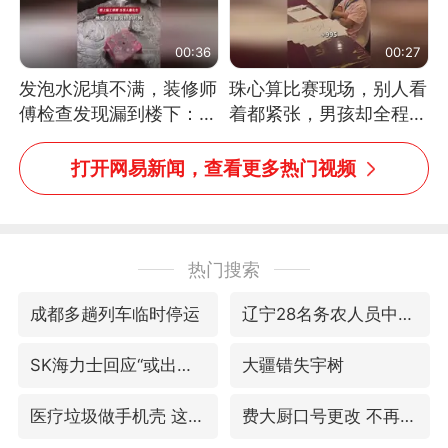
00:36
00:27
发泡水泥填不满，装修师
珠心算比赛现场，别人看
傅检查发现漏到楼下：出
着都紧张，男孩却全程气
风口未延伸到外墙
定神闲、从容作答，最终
拿下冠军。网友：这淡定
打开网易新闻，查看更多热门视频
的样子，一看就是有实
力！（人民日报）
热门搜索
成都多趟列车临时停运
辽宁28名务农人员中暑死亡？官方辟谣
SK海力士回应“或出售重庆工厂”传闻
大疆错失宇树
医疗垃圾做手机壳 这也是谋财害命
费大厨口号更改 不再宣传小炒肉大王