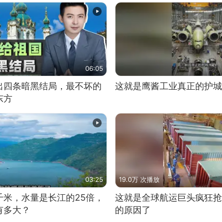
06:05
出四条暗黑结局，最不坏的
这就是鹰酱工业真正的护城
东方
03:25
19.0万 次播放
千米，水量是长江的25倍，
这就是全球航运巨头疯狂抢
有多大？
的原因了