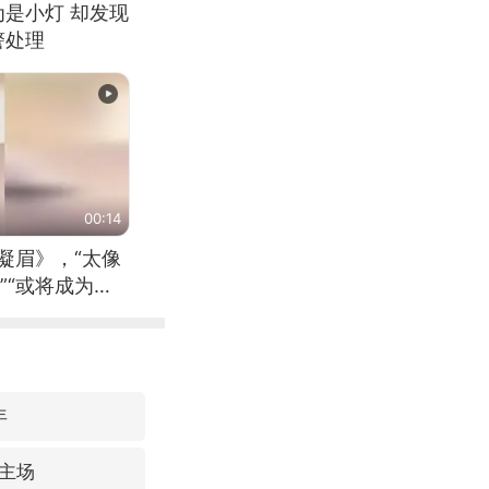
为是小灯 却发现
警处理
00:14
凝眉》，“太像
”“或将成为首
（来源：新华每
年
主场