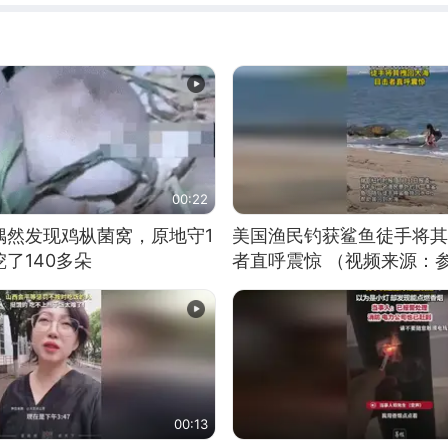
00:22
偶然发现鸡枞菌窝，原地守1
美国渔民钓获鲨鱼徒手将其
了140多朵
者直呼震惊 （视频来源：
00:13