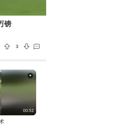
01:23
Enter
万镑
fullscreen
3
00:52
术