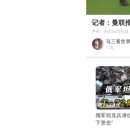
00:00
记者：曼联推
声明：内容由AI生成
马三看世
广西
3636 次播放
俄军坦克兵潜伏
下堡垒”