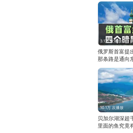
3.1万 次播放
俄罗斯首富提
那条路是通向
10.1万 次播放
贝加尔湖深超
里面的鱼究竟