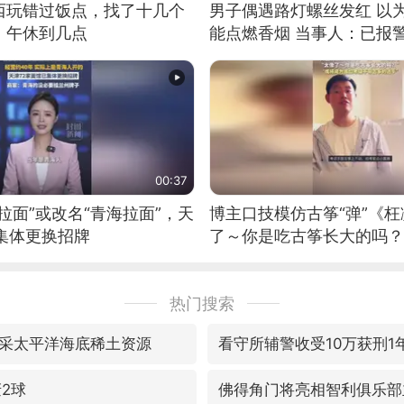
西玩错过饭点，找了十几个
男子偶遇路灯螺丝发红 以
：午休到几点
能点燃香烟 当事人：已报
00:37
拉面”或改名“青海拉面”，天
博主口技模仿古筝“弹”《枉
集体更换招牌
了～你是吃古筝长大的吗？
位考级不带古筝的选手。”
日电讯）
热门搜索
采太平洋海底稀土资源
看守所辅警收受10万获刑1
轰2球
佛得角门将亮相智利俱乐部